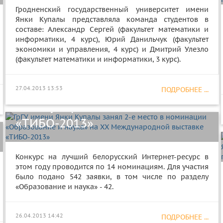
Гродненский государственный университет имени
Янки Купалы представляла команда студентов в
составе: Александр Сергей (факультет математики и
информатики, 4 курс), Юрий Данильчук (факультет
экономики и управления, 4 курс) и Дмитрий Улезло
ГрГУ имени Янки Купалы занял
(факультет математики и информатики, 3 курс).
2-е место в номинации
«Образование и наука» на ХХ
27.04.2013 13:53
ПОДРОБНЕЕ ...
Международной выставке
«TИБО-2013»
Конкурс на лучший белорусский Интернет-ресурс в
этом году проводится по 14 номинациям. Для участия
было подано 542 заявки, в том числе по разделу
«Образование и наука» - 42.
Дни филологического
26.04.2013 14:42
ПОДРОБНЕЕ ...