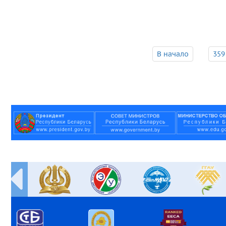
В начало
359