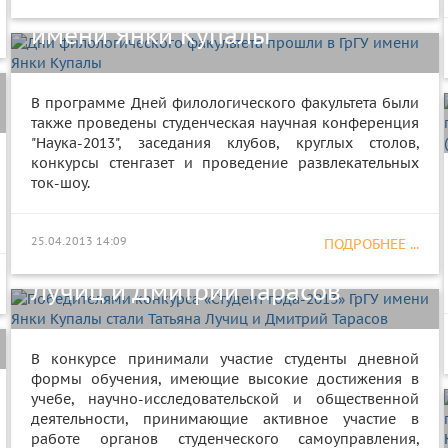
факультета прошли в ГрГУ
имени Янки Купалы
В программе Дней филологического факультета были
также проведены студенческая научная конференция
"Наука-2013", заседания клубов, круглых столов,
конкурсы стенгазет и проведение развлекательных
ток-шоу.
Победителями конкурса
«Студент года-2013» ГрГУ имени
25.04.2013 14:09
ПОДРОБНЕЕ ...
Янки Купалы стали Татьяна
Лучиц и Дмитрий Тарасов
В конкурсе принимали участие студенты дневной
формы обучения, имеющие высокие достижения в
учебе, научно-исследовательской и общественной
Представители ГрГУ имени Янки
деятельности, принимающие активное участие в
работе органов студенческого самоуправления,