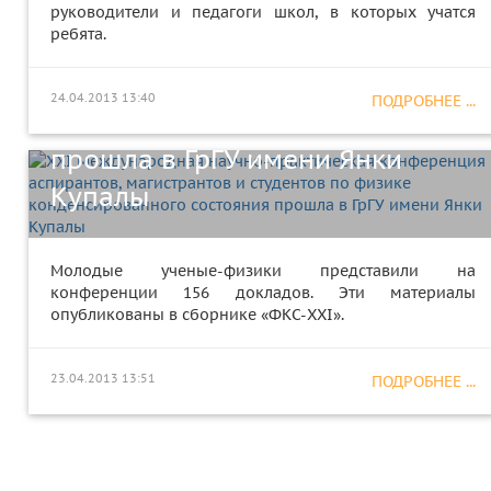
практическая конференция
руководители и педагоги школ, в которых учатся
ребята.
аспирантов, магистрантов и
студентов по физике
24.04.2013 13:40
ПОДРОБНЕЕ ...
конденсированного состояния
прошла в ГрГУ имени Янки
Купалы
Молодые ученые-физики представили на
конференции 156 докладов. Эти материалы
опубликованы в сборнике «ФКС-XXI».
23.04.2013 13:51
ПОДРОБНЕЕ ...