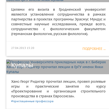
Целями его визита в Гродненский университет
являются установление сотрудничества в рамках
партнерства в проектах программы Эрасмус Мундус и
совместные научные исследования, прежде всего,
сотрудничество с филологическим факультетом
Профессор Университета
(германская филология, русская филология).
прикладных наук в г. Биберах
Ханс-Георг Ридигер прочитал
27.04.2013 15:20
ПОДРОБНЕЕ ...
лекции в ГрГУ имени Янки
Купалы
Ханс-Георг Ридигер прочитал лекции, провел ролевые
игры и практические занятия по курсу
«Проектирование и организация строительного
производства в странах Евросоюза».
В Шяуляйском университете
#приглашенные профессора
(Литва) открыта выставка