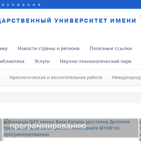
разования
ДАРСТВЕННЫЙ УНИВЕРСИТЕТ ИМЕНИ
ику
Новости страны и региона
Полезные ссылки
иблиотека
Услуги
Научно-технологический парк
Идеологическая и воспитательная работа
Международн
Команда ГрГУ имени Янки
Купалы удостоена Диплома
третьей степени III открытого
чемпионата БГУИР по
программированию