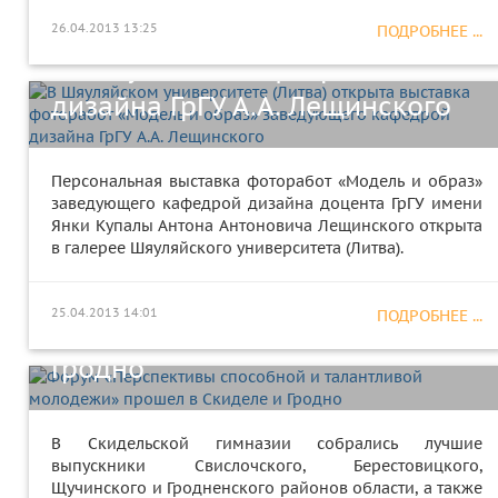
фоторабот «Модель и образ»
26.04.2013 13:25
ПОДРОБНЕЕ ...
заведующего кафедрой
дизайна ГрГУ А.А. Лещинского
Персональная выставка фоторабот «Модель и образ»
заведующего кафедрой дизайна доцента ГрГУ имени
Янки Купалы Антона Антоновича Лещинского открыта
в галерее Шяуляйского университета (Литва).
Форум «Перспективы
способной и талантливой
25.04.2013 14:01
ПОДРОБНЕЕ ...
молодежи» прошел в Скиделе и
Гродно
В Скидельской гимназии собрались лучшие
XXI Международная научно-
выпускники Свислочского, Берестовицкого,
Щучинского и Гродненского районов области, а также