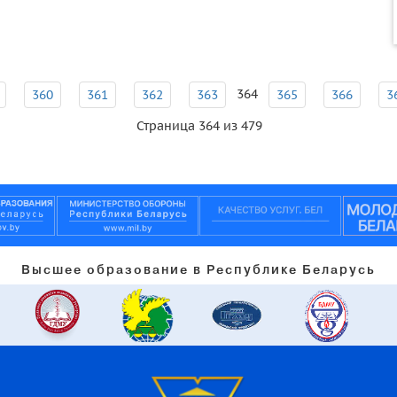
364
360
361
362
363
365
366
3
Страница 364 из 479
Высшее образование в Республике Беларусь