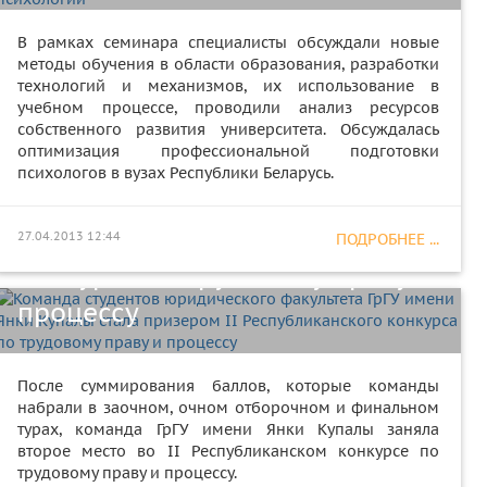
В рамках семинара специалисты обсуждали новые
методы обучения в области образования, разработки
технологий и механизмов, их использование в
учебном процессе, проводили анализ ресурсов
Команда студентов
собственного развития университета. Обсуждалась
оптимизация профессиональной подготовки
юридического факультета ГрГУ
психологов в вузах Республики Беларусь.
имени Янки Купалы стала
призером II Республиканского
27.04.2013 12:44
ПОДРОБНЕЕ ...
конкурса по трудовому праву и
процессу
После суммирования баллов, которые команды
набрали в заочном, очном отборочном и финальном
турах, команда ГрГУ имени Янки Купалы заняла
второе место во II Республиканском конкурсе по
В ГрГУ состоялся форум
трудовому праву и процессу.