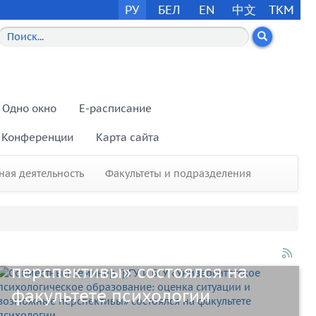
РУ
БЕЛ
EN
中文
TKM
Одно окно
E-расписание
Конференции
Карта сайта
Совместный семинар ГрГУ и БГУ
ая деятельность
Факультеты и подразделения
«Университетское
психологическое образование:
оценка ситуации и возможные
перспективы» состоялся на
факультете психологии