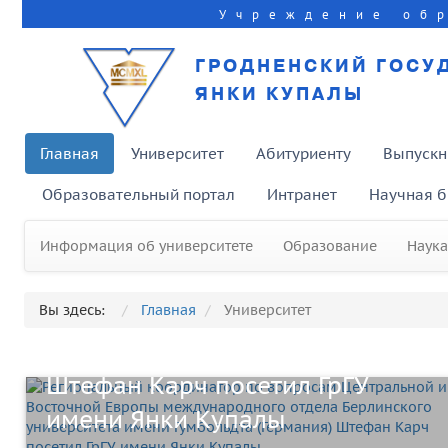
Учреждение об
ГРОДНЕНСКИЙ ГОСУ
ЯНКИ КУПАЛЫ
Главная
Университет
Абитуриенту
Выпускн
Региональный координатор по
Образовательный портал
Интранет
Научная б
вопросам Центральной и
Восточной Европы
Информация об университете
Образование
Наука
международного отдела
Вы здесь:
Главная
Университет
Берлинского университета
имени Гумбольдта (Германия)
Штефан Карч посетил ГрГУ
имени Янки Купалы