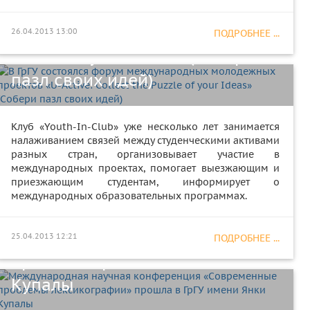
международных молодежных
проектов «U-Active: Collect the
26.04.2013 13:00
ПОДРОБНЕЕ ...
Puzzle of your Ideas» (Собери
пазл своих идей)
Клуб «Youth-In-Club» уже несколько лет занимается
налаживанием связей между студенческими активами
разных стран, организовывает участие в
международных проектах, помогает выезжающим и
приезжающим студентам, информирует о
Международная научная
международных образовательных программах.
конференция «Современные
проблемы лексикографии»
25.04.2013 12:21
ПОДРОБНЕЕ ...
прошла в ГрГУ имени Янки
Купалы