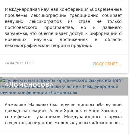
Международная научная конференция «Современные
проблемы лексикографии» традиционно собирает
ведущих лексикографов из стран не только
постсоветского пространства, но и дальнего
Студенты и магистранты
зарубежья, что обеспечивает доступ к информации о
новейших научных достижениях в области
юридического факультета ГрГУ
лексикографической теории и практики.
имени Янки Купалы приняли
участие в Международной
24.04.2013 11:59
ПОДРОБНЕЕ ...
научной конференции
«Ломоносов»
Анжелике Машкало был вручен диплом «За лучший
доклад на секции», Алене Христюк и Анне Замана –
сертификаты участников Международного форума
студентов, аспирантов, молодых ученых «Ломоносов».