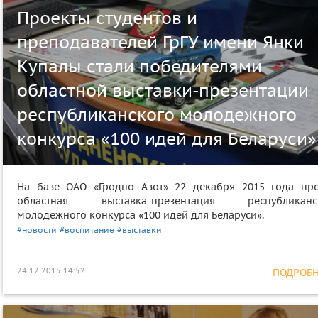
Проекты студентов и
преподавателей ГрГУ имени Янки
Купалы стали победителями
областной выставки-презентации
республиканского молодежного
конкурса «100 идей для Беларуси»
На базе ОАО «Гродно Азот» 22 декабря 2015 года пр
областная выставка-презентация республиканс
молодежного конкурса «100 идей для Беларуси».
#новости
#воспитание
#выставки
24.12.2015 14:52
ПОДРОБНЕ