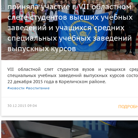
приняла участие в VII областном
слете студентов высших учебных
заведений и учащихся средних
специальных учебных заведений
выпускных курсов
VII областной слет студентов вузов и учащихся сре
специальных учебных заведений выпускных курсов состо
22 декабря 2015 года в Кореличском районе.
#новости
#воспитание
30.12.2015 09:04
ПОДРОБНЕ