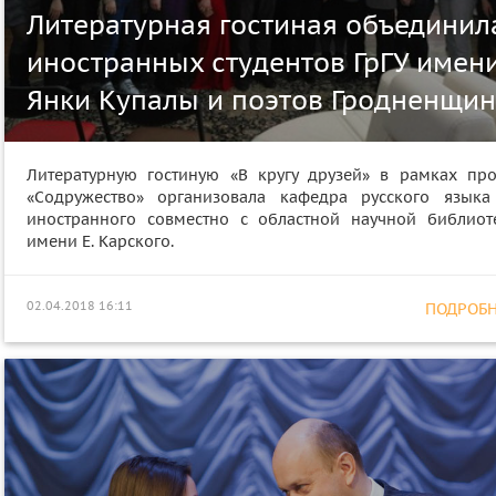
Литературная гостиная объединил
иностранных студентов ГрГУ имен
Янки Купалы и поэтов Гродненщи
Литературную гостиную «В кругу друзей» в рамках про
«Содружество» организовала кафедра русского языка
иностранного совместно с областной научной библиот
имени Е. Карского.
02.04.2018 16:11
ПОДРОБНЕ