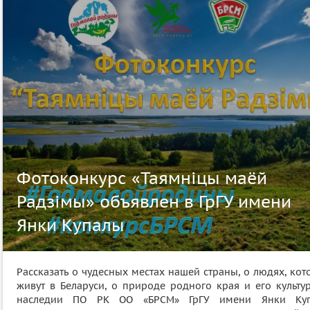
Фотоконкурс «Таямніцы маёй
Радзімы» объявлен в ГрГУ имени
Янки Купалы
Рассказать о чудесных местах нашей страны, о людях, ко
живут в Беларуси, о природе родного края и его культу
наследии ПО РК ОО «БРСМ» ГрГУ имени Янки Ку