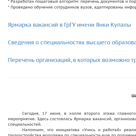
* Разработан пошаговый алгоритм: перечень документов и пор
* Проведено обучение сотрудников вузов, адаптированы инф
Ярмарка вакансий в ГрГУ имени Янки Купалы
Сведения о специальностях высшего образова
Перечень организаций, в которых возможно т
Ша
Сегодня, 17 июня, в холле второго этажа главног
мероприятие. Здесь состоялась Ярмарка вакансий, организов
специальностей.
Напомним, что инициатива «Учись и работай» реал
трудоустройства молодежи по специальности еще до получени