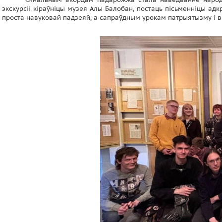
экскурсіі кіраўніцы музея Алы Балобан, постаць пісьменніцы адк
проста навуковай падзеяй, а сапраўдным урокам патрыятызму і в