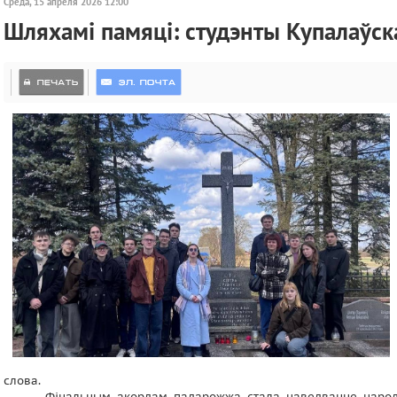
Среда, 15 апреля 2026 12:00
Шляхамі памяці: студэнты Купалаўска
слова.
Фінальным акордам падарожжа стала наведванне народн