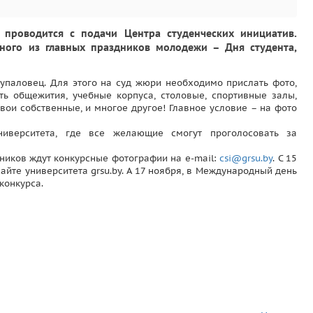
проводится с подачи Центра студенческих инициатив.
дного из главных праздников молодежи – Дня студента,
упаловец. Для этого на суд жюри необходимо прислать фото,
ть общежития, учебные корпуса, столовые, спортивные залы,
вои собственные, и многое другое! Главное условие – на фото
иверситета, где все желающие смогут проголосовать за
стников ждут конкурсные фотографии на e-mail:
csi@grsu.by
. С 15
айте университета grsu.by. А 17 ноября, в Международный день
конкурса.