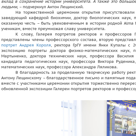
вклад в сохранение истории университета. А также это больш
людьми,
– подчеркнул Антон Лещинский.
На торжественной церемонии открытия присутствовали 
заведующий кафедрой биохимии, доктор биологических наук, п
оказанную честь – быть увековеченным в истории родной Alma M
ученикам, вместе преумножая славу университета.
К слову, Галерея портретов ректоров и профессоров 
представлены члены профессорского состава, вторую представл
портрет Андрея Короля
, ректора ГрГУ имени Янки Купалы с 2
экспозицию портреты доктора физико-математических наук, 
Мартыненко, доктора технических наук, профессора Василия 
кандидата педагогических наук, профессора Виктора Руденика
математических наук, профессора Александра Ляликова.
В благодарность за проделанную творческую работу рект
Антону Лещинскому – благодарственное письмо и памятные пода
вместе с участниками церемонии открытия торжественно перерез
обновленной экспозиции Галереи портретов ректоров и профессо