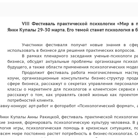
VII
I
Фестиваль практической психологии «Мир в п
Янки Купалы 29-30 марта. Его темой станет психология в б
Участники фестиваля получат новые знания в сфе
использовать в бизнесе для решения практических вопросов.
В рамках пленарного заседания ученые-психологи ра
бизнеса, обсудят актуальные проблемы организации психо
будущего, а также области применения психологических модел
Продолжит фестиваль работа многочисленных мастер-
коучи, организационные консультанты бизнес-структур про
сфере бизнеса, расскажут о секретах управления персонало
классы о маркетинге для психологов и клиентском сервисе
расскажут о том, как управлять своей жизнью как проекто
потребностей клиента.
авку-конкурс арт-работ и фоторабот «Психологический формат», 
Янки Купалы Анны Ракицкой, фестиваль практической психологии 
кие знания, формировать психологическую культуру человека. В
логия игры, психологическая помощь в кризисных ситуациях, п
о всем мире постоянно растет потребность в бизнес-психологах.