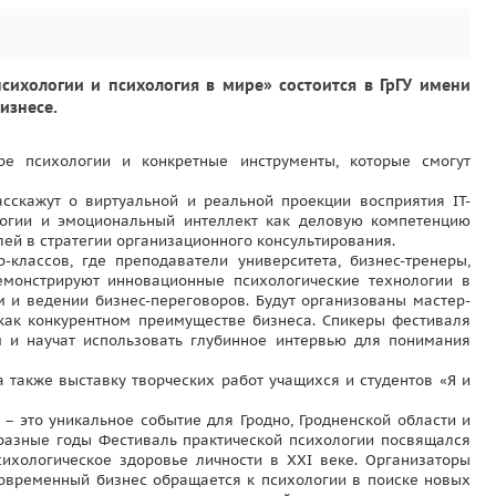
сихологии и психология в мире» состоится в ГрГУ имени
изнесе.
ре психологии и конкретные инструменты, которые смогут
сскажут о виртуальной и реальной проекции восприятия IT-
логии и эмоциональный интеллект как деловую компетенцию
ей в стратегии организационного консультирования.
классов, где преподаватели университета, бизнес-тренеры,
демонстрируют инновационные психологические технологии в
м и ведении бизнес-переговоров. Будут организованы мастер-
 как конкурентном преимуществе бизнеса. Спикеры фестиваля
м и научат использовать глубинное интервью для понимания
а также выставку творческих работ учащихся и студентов «Я и
– это уникальное событие для Гродно, Гродненской области и
 разные годы Фестиваль практической психологии посвящался
сихологическое здоровье личности в XXI веке. Организаторы
 Современный бизнес обращается к психологии в поиске новых