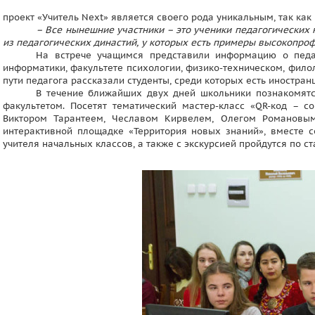
проект «Учитель Next» является своего рода уникальным, так как
– Все нынешние участники – это ученики педагогических к
из педагогических династий, у которых есть примеры высокопро
На встрече учащимся представили информацию о педаг
информатики, факультете психологии, физико-техническом, фило
пути педагога рассказали студенты, среди которых есть иностран
В течение ближайших двух дней школьники познакомятс
факультетом. Посетят тематический мастер-класс «QR-код – с
Виктором Тарантеем, Чеславом Кирвелем, Олегом Романовым
интерактивной площадке «Территория новых знаний», вместе с
учителя начальных классов, а также с экскурсией пройдутся по с