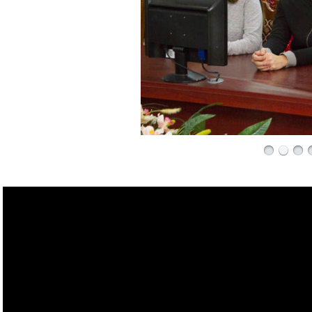
В работе профильного лагеря «У
средней школы № 7 Волковыска