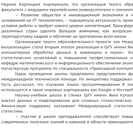
Марина Карпицкая подчеркнула, что организация такого обра
факультета с ведущими европейскими университетами и элемент
– Развитие общества и инновационной экономики в 
основанной на IT- технологиях,
– подчеркнула актуальность про
условия работы и требует нового уровня компетенций. Трансфор
различных стран уделять большое внимание, как вопросам 
переподготовку кадров и обучение на протяжении всей жизни.
Организация такого образовательного проекта как Межд
визуализации» стала вторым этапом реализации в ГрГУ имени 
компьютерная обработка данных в инженерии и науке». Эт
статистических исчислений и повышение профессиональных 
кафедре математического и информационного обеспечения эконо
магистерскую программу по специальности «Прикладной компьют
Идею проведения школы предложили представители фак
международной технической помощи. Их инициативу поддержал п
Гость рассказал, что изучение языка программирования R о
используется в таких мировых корпорациях как Google и Microsoft
Научно-учебная школа в стенах ГрГУ имени Янки Купа
анализ данных и моделирование для сложных стохастических с
Финансовую поддержку оказывают Международный статистич
статистики.
– Участие в школе преподавателей способствует повы
современных полезных знаний и навыков в области прикладного