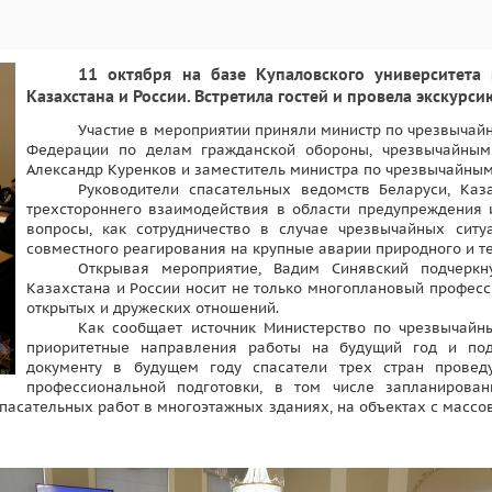
11 октября на базе Купаловского университета
Казахстана и России. Встретила гостей и провела экскурс
Участие в мероприятии приняли министр по чрезвычай
Федерации по делам гражданской обороны, чрезвычайным
Александр Куренков и заместитель министра по чрезвычайны
Руководители спасательных ведомств Беларуси, Каз
трехстороннего взаимодействия в области предупреждения 
вопросы, как сотрудничество в случае чрезвычайных сит
совместного реагирования на крупные аварии природного и т
Открывая мероприятие, Вадим Синявский подчеркн
Казахстана и России носит не только многоплановый профес
открытых и дружеских отношений.
Как сообщает источник Министерство по чрезвычайн
приоритетные направления работы на будущий год и под
документу в будущем году спасатели трех стран провед
профессиональной подготовки, в том числе запланиров
пасательных работ в многоэтажных зданиях, на объектах с масс