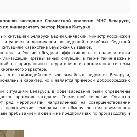
 прошло заседание Совместной коллегии МЧС Беларуси,
ию по университету ректор Ирина Китурко.
ным ситуациям Беларуси Вадим Синявский, министр Российской
 ситуациям и ликвидации последствий стихийных бедствий
м ситуациям Казахстана Бауыржан Сыздыков.
ахстана и России обсудили эффективность и подвели итоги
и ликвидации чрезвычайных ситуаций, а также такие важные
уаций на приграничных территориях и организация системы
ехногенного характера.
ул, что взаимодействие чрезвычайных ведомств Беларуси,
сиональный характер, но и является примером добрососедских
ым ситуациям Беларуси, в ходе заседания были определены
писан протокол заседания Совместной коллегии. Согласно
ут ряд мероприятий, направленных на совершенствование
аны практические семинары по обмену опытом применения
овым пребыванием людей и на предприятиях по производству и