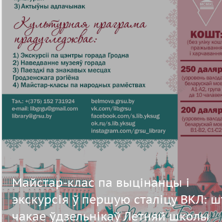
Майстар-клас па выцінанцы і
экскурсія ў першую сталіцу ВКЛ: ш
чакае ўдзельнікаў Летняй школы