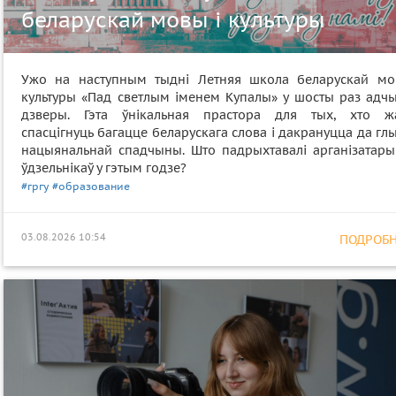
беларускай мовы і культуры
Ужо на наступным тыдні Летняя школа беларускай мо
культуры «Пад светлым іменем Купалы» у шосты раз адчы
дзверы. Гэта ўнікальная прастора для тых, хто ж
спасцігнуць багацце беларускага слова і дакрануцца да гл
нацыянальнай спадчыны. Што падрыхтавалі арганізатары
ўдзельнікаў у гэтым годзе?
#гргу
#образование
03.08.2026 10:54
ПОДРОБНЕ