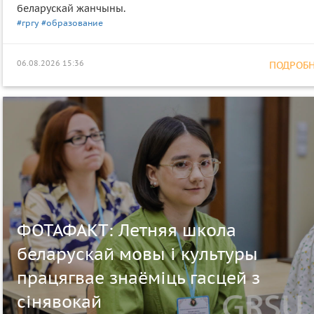
беларускай жанчыны.
#гргу
#образование
06.08.2026 15:36
ПОДРОБНЕ
ФОТАФАКТ: Летняя школа
беларускай мовы і культуры
працягвае знаёміць гасцей з
сінявокай