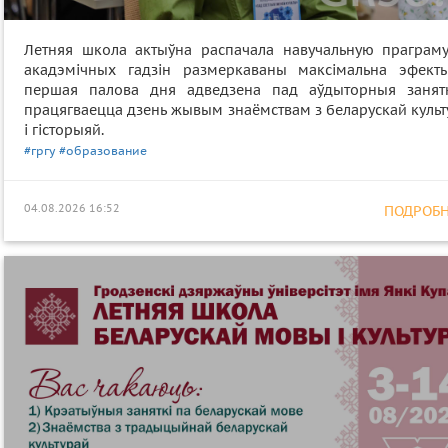
Летняя школа актыўна распачала навучальную праграму
акадэмічных гадзін размеркаваны максімальна эфекты
першая палова дня адведзена пад аўдыторныя занятк
працягваецца дзень жывым знаёмствам з беларускай культ
і гісторыяй.
#гргу
#образование
04.08.2026 16:52
ПОДРОБНЕ