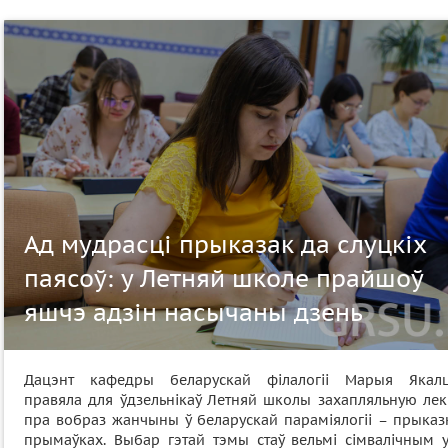
Ад мудрасці прыказак да слуцкіх
паясоў: у Летняй школе прайшоў
яшчэ адзін насычаны дзень
Дацэнт кафедры беларускай філалогіі Марыя Якалц
правяла для ўдзельнікаў Летняй школы захапляльную ле
пра вобраз жанчыны ў беларускай параміялогіі – прыказк
прымаўках. Выбар гэтай тэмы стаў вельмі сімвалічным у