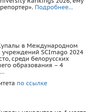
niversity Rankings 2026, ему
«репортер».
Подробнее...
 Купалы в Международном
х учреждений SCImago 2024
сто, среди белорусских
его образования – 4
..
итета
по ссылке