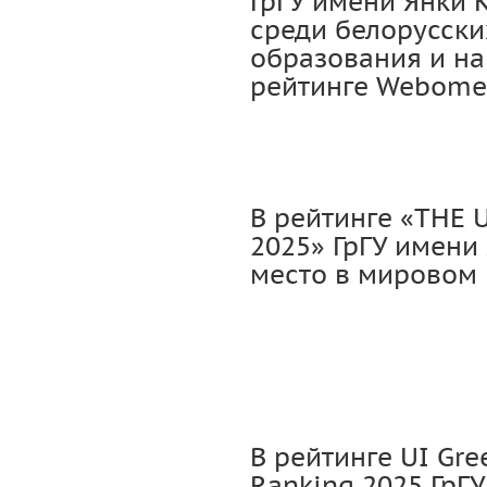
ГрГУ имени Янки 
среди белорусск
образования и на
рейтинге Webomet
В рейтинге «THE U
2025» ГрГУ имени
место в мировом 
В рейтинге UI Gre
Ranking 2025 ГрГ