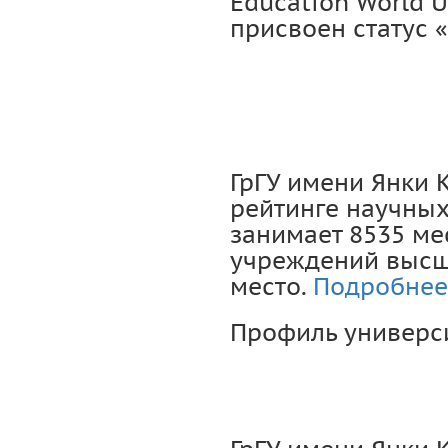
Education World U
присвоен статус 
ГрГУ имени Янки
рейтинге научны
занимает 8535 ме
учреждений высш
место.
Подробнее.
Профиль универс