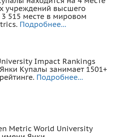
Купалы находится на 4 месте
их учреждений высшего
 3 515 месте в мировом
rics.
Подробнее...
niversity Impact Rankings
 Янки Купалы занимает 1501+
рейтинге.
Подробнее...
en Metric World University
У имени Янки