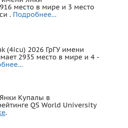
916 место в мире и 3 место
си .
Подробнее...
k (4icu) 2026 ГрГУ имени
ает 2935 место в мире и 4 -
бнее...
 Янки Купалы в
йтинге QS World University
ке
.