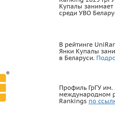
Купалы занимает 
среди УВО Белару
В рейтинге UniRan
Янки Купалы заним
в Беларуси.
Подро
Профиль ГрГУ им.
международном ре
Rankings
по ссыл