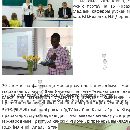
Францыска Скарыны, Янкі Купалы, Максіма Багдановіча, М
Танка і іншых знакамітых беларускіх паэтаў на 13 мовах
Таксама прынялі ўдзел у акцыі выкладчыкі кафедры рускай 
замежнай І.Н.Кавінкіна, С.А.Янкоўская, Е.П.Нялепка, Н.Л.Дораш
20 снежня на факультэце мастацтваў і дызайну адбыўся майс
мастацкая культура" Яны Янукевіч па тэме "Асновы сцэнічна
17 мая 2019 года адбылося ўрачыстае мерапрыемства,
класа Яна пазнаёміла студэнтаў з асновамі сцэнічнай
прымеркаванае да Дня работнікаў фізічнай культуры і спорту.
прадэманстравала практыкаванні для развіцця дыхання, ар
хвалявання.
Яго ўдзельнікамі сталі рэктар ГрДУ імя Янкі Купалы Ірына Кіту
прарэктары, студэнты, якія дасягнулі высокіх вынікаў у спорц
міжнародным і рэспубліканскім узроўні, іх трэнеры, выкладч
ГрДУ імя Янкі Купалы, а таксама старшыня валейбольнага клу