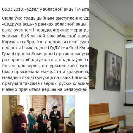
06.03.2018 –удзел у абласной акцыі «Чытаем разам»
Стала ўжо традыцыйным выступленне ўдзельнікаў праекта
«Садружнасць» у рамках абласной акцыі «Чытаем разам». Не
выключэннем і перадсвяточнае мерапрыемства, прысвечана
жанчын. Ва ўтульнай зале абласной навуковай бібліятэкі імя Я
Карскага сабраліся ганаровыя госці, супрацоўнікі бібліятэкі,
студэнты і выкладчыкі ГрДУ імя Янкі Купалы, школьнікі і настаў
Гучалі пранікнёныя радкі пра жанчыну: маці, жонку, бабулю. У
раз праект «Садружнасць» прадстаўлялі студэнты з Туркменіст
Яны чыталі вершы на туркменскай і рускай мовах. Большасць
было прысвечана маме. І гэта зразумела, бо далёка ад дома
маладыя людзі сумуюць па сваіх блізкіх. У выкананні студэнта
прагучалі таксама і вершы рускіх класікаў, а кіраўнік праекта Г
Мазько прачытала вершы на беларускай мове.