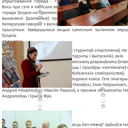
упрыгожванне горада - гэта людзі, добрыя, ветлівыя, спа
Вось пра гэта я напісала вершы. Паслухайце прызнанне ў лю
горада Гродна на туркменскай мове». Вершы пра Гродна праг
выкананні ўдзельнікаў праекта і на беларускай мове. Пр
беларуская гаворка з вуснаў замежных студэнтаў кранула сэр
прысутных. Завяршылася акцыя сумесным чытаннем верш
Гродна.
23.11.2017
У ГрДУ імя Янкі Купалы ўшаноўвалі студэнтаў-спартсменаў. На
мерапрыемства былі запрошаны студэнты і выпускнікі, якія
ствараюць спартыўную славу Гродзенскаму дзяржаўнаму ўніве
імя Янкі Купалы. Сярод іх пераможцы і прызёры чэмпіянатаў с
Еўропы, Еўрапейскіх гульняў, рэспубліканскіх спаборніцтваў,
майстры спорту, у тым ліку і міжнароднага класа. Гэта змагары
Куліеў, Аляксандр Грабовік, Сяргей Маляўскі, Ілля Лаўрыновіч,
Андрэй Міхайлоўскі, Максім Пашкоў, а таксама лёгкаатлеты М
Андралойць і Ірына Жук.
29.10.2018 у рамках праекта "Творчасць без межаў" адбыўся ма