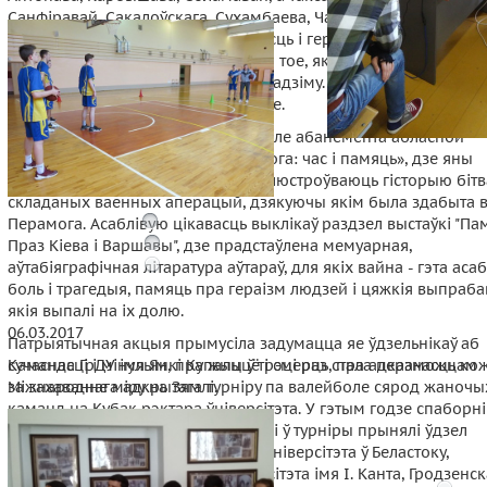
Санфіравай, Сакалоўскага, Сухамбаева, Чайкінай. Гучалі не пр
прозвішчы: за кожным з іх мужнасць і гераізм. Затаіўшы дыха
маладыя людзі слухалі аповед пра тое, як салдаты, не шкаду
сябе, свайго жыцця, змагаліся за Радзіму. Іх подзвіг даў магч
жыць у вольнай, незалежнай краіне.
Студэнты таксама наведалі ў аддзеле абанемента абласной
бібліятэкі выставу «Вялікая Перамога: час і памяць», дзе яны
пазнаёміліся з выданнямі, якія адлюстроўваюць гісторыю бітв
складаных ваенных аперацый, дзякуючы якім была здабыта в
Перамога. Асаблівую цікавасць выклікаў раздзел выстаўкі "Па
Праз Кіева і Варшавы", дзе прадстаўлена мемуарная,
аўтабіяграфічная літаратура аўтараў, для якіх вайна - гэта асаб
боль і трагедыя, памяць пра гераізм людзей і цяжкія выпраба
якія выпалі на іх долю.
06.03.2017
Патрыятычная акцыя прымусіла задумацца яе ўдзельнікаў аб
Каманда ГрДУ імя Янкі Купалы ў трэці раз стала пераможцам
сучаснасці і мінулым, пра жыццё і смерць, пра адказнасць ко
Міжнароднага адкрытага турніру па валейболе сярод жаночы
за захаванне міру на Зямлі.
каманд на Кубак рэктара ўніверсітэта. У гэтым годзе спаборн
праходзілі ў трэці раз. Па традыцыі ў турніры прынялі ўдзел
каманды з ГрДУ імя Янкі Купалы, Універсітэта ў Беластоку,
Балтыйскага федэральнага ўніверсітэта імя І. Канта, Гродзенс