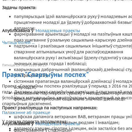
Задачы праекта:
папулярызцыя ідэй валанцёрскага руху ў моладзевым ас
прыцягненне моладзі да ўдзелу ў добраахвотнай бязвы
дапамозе;
Апублікавана ў
Моладзевыя праекты
фарміраванне арыентацыі ў моладзі на пазітыўныя каш
праз уцягванне ў рэальную сацыяльна-карысную дзейна
Чытаць болей ...
падтрымка і рэалізацыя сацыяльных ініцыятыў студэнтаў
стварэнне аптымальных умоў для распаўсюджвання
валанцёрскага руху і актывізацыі ўдзелу студэнтаў у сац
значных акцыях горада і вобласці;
Пятніца, 15 Май 2020 10:19
каарынацыя дабрачыннай (валанцёрскай) дзейнасці сту
Праект "Спартыўны поспех"
усіх факультэтаў;
сістэмная прапаганда валанцёрскай дзейнасці ў молад
Праект «Спартыўны поспех» рэалізуецца ў перыяд з 2016 па 2
асяроддзі;
гады. Дадзены праект садзейнічае развіццю ў студэнцкай мол
усталяванне партнёрскіх сувязяў з моладзевымі арганіз
ўстойлівых матывацыйна-каштоўнасных арыентацый на высо
фондамі для сумеснай сацыяльна значнай дзейнасці.
спартыўныя дасягненні.
Праект рэалізуецца па наступных напрамках:
Палажэнне аб праекце
шэфская дапамога ветэранам ВАВ, ветэранам працы унів
У рамках праекта запланавана:
а таксама адзінокім пажылым людзям і інвалідам;
Апублікавана ў
Моладзевыя праекты
дапамогу дзецям-сіротам і дзецям, якія засталіся без ап
фарміраванне ў студэнцкай