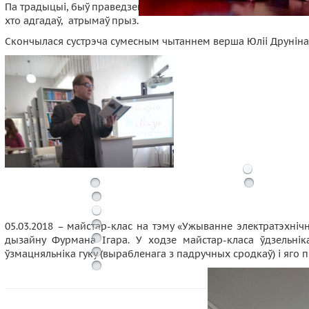
Па традыцыі, быў праведзены інтэлект-тур «Пазнай паэта». Ко
хто адгадаў, атрымаў прыз.
Скончылася сустрэча сумесным чытаннем верша Юліі Друніна
05.03.2018 – майстар-клас на тэму «Ужыванне электратэхнічн
дызайну Фурмана Ігара. У ходзе майстар-класа ўдзельнік
ўзмацняльніка гуку (вырабленага з падручных сродкаў) і яго п