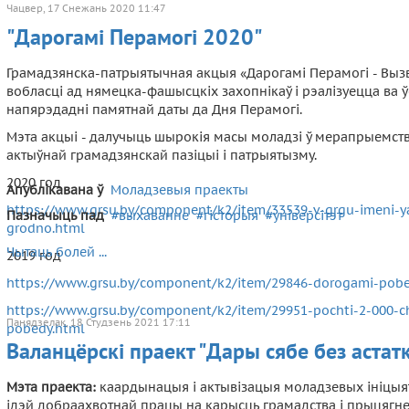
Чацвер, 17 Снежань 2020 11:47
"Дарогамі Перамогі 2020"
Грамадзянска-патрыятычная акцыя «Дарогамі Перамогі - Выз
вобласці ад нямецка-фашысцкіх захопнікаў і рэалізуецца ва ў
напярэдадні памятнай даты да Дня Перамогі.
Мэта акцыі - далучыць шырокія масы моладзі ў мерапрыемств
актыўнай грамадзянскай пазіцыі і патрыятызму.
2020 год
Апублікавана ў
Моладзевыя праекты
https://www.grsu.by/component/k2/item/33539-v-grgu-imeni-yan
Пазначыць пад
выхаванне
гісторыя
універсітэт
grodno.html
Чытаць болей ...
2019 год
https://www.grsu.by/component/k2/item/29846-dorogami-pobedy
https://www.grsu.by/component/k2/item/29951-pochti-2-000-ch
Панядзелак, 18 Студзень 2021 17:11
pobedy.html
Валанцёрскі праект "Дары сябе без астат
Мэта праекта:
каардынацыя і актывізацыя моладзевых ініцыят
ідэй добраахвотнай працы на карысць грамадства і прыцягн