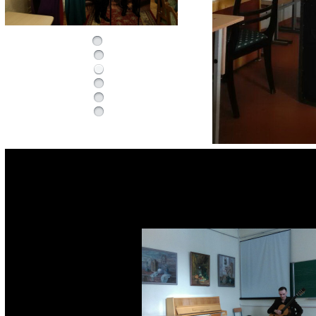
02.03.2018 – майстар-клас ігры на гітары. Майстар-клас пр
міжнародных конкурсаў. Удзельнікам распавялі пра пры
гуказдабыцця, выкарыстованых у гульні на інструменце (на 
мастацтва Уладзіміра Захарава). У выкананні Яўгена Бяляўс
Альшанскага.