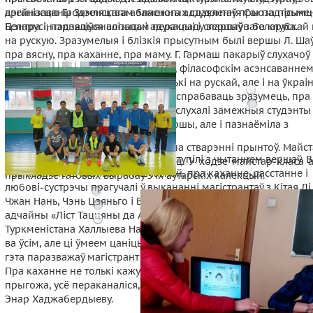
арганізаваны Зямляцтвам замежных студэнтаў пры падтрым
дзейнасцю Гродзенскага абласнога аддзялення Саюза пісьме
Цэнтра інтэрнацыяналізацыі адукацыі і спартыўнага клуба.
Беларусі, падзяліўся вопытам перакладу вершаў з беларускай
на рускую. Зразумелыя і блізкія прысутным былі вершы Л. Ша
пра вясну, пра каханне, пра маму. Г. Гармаш пакарыў слухачоў
высокай духоўнасцю сваіх вершаў, філасофскім асэнсаванне
жыцця. Ён прачытаў вершы не толькі на рускай, але і на ўкраі
мове, прапанаваўшы студэнтам паспрабаваць зразумець, пра
гэтыя вершы. З вялікай цікавасцю слухалі замежныя студэнты 
Тарасаву, якая не толькі чытала вершы, але і пазнаёміла з
элементамі вершаскладання.
13.04.2018 прайшоў майстар-клас па стварэнні прынтоў. Майст
У сваю чаргу студэнты таксама выступілі з чытаннем вершаў.
Вольга Войтава і Вераніка Лахавец. У ходзе майстар-класа
пра каханне шчаслівай і няшчаснай, пра каханне-расстанне і
прыкладзе гатовых вырабаў з іх аўтарскіх калекцый.
любові-сустрэчы прагучалі ў выкананні магістрантаў з Кітая Лі
Чжан Нань, Чэнь Цзяньго і Ван Чжаоцзюнь. Кранальны і вар'яц
адчайны «Ліст Таццяны да Анегіна» прачытала студэнтка з
Туркменістана Халлыева Назікджамал. Любоў мы адчуваем за
ва ўсім, але ці ўмеем цаніць кожнае імгненне свайго жыцця ?
гэта паразважаў магістрант з Таджыкістана Таіраў Мухамад Са
Пра каханне не толькі кажуць, пра каханне - спяваюць. Як гэт
прыгожа, усё пераканаліся, паслухаўшы студэнтку з Туркменіс
Энар Хаджабердыеву.