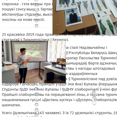
старонка - гэта вершы пра каханне, пра Радзіму, пра шчасце і
пошукі сэнсу жыцця. Гартаючы старонкі памяці, у цёплай, сяб
абстаноўцы студэнты, выкладчыкі і супрацоўнікі бібліятэкі ме
зносіны на мове паэзіі.
25 красавіка 2019 года праведзены спартыўныя спаборніцтвы
студэнтаў з Туркменістана і Беларусі.
Ганаровымі гасцямі мерапрыемства сталі Надзвычайны і
Паўнамоцны Пасол Туркменістана ў Рэспубліцы Беларусь Шак
Назаркулы Шакулыевіч і першы сакратар Пасольства Туркмені
Рэспубліцы Беларусь Язмырат Дурдымырадаў. Варта адзначыц
сумесныя спартыўныя мерапрыемствы з нагоды штогадовых
масавых спартыўных і фізкультурна-аздараўленчых
мерапрыемстваў, якія праводзяцца ў Туркменістане пад дэвіз
«Здароўе і шчасце», прайшлі ў ГрДУ імя Янкі Купалы ўпершын
Студэнты ГрДУ імя Янкі Купалы і ГрДМУ спаборнічалі ў міні-фу
Прайшлі спаборніцтвы па перацягванні ліны, а таксама туркм
нацыянальныя гульні «Дастань хустку» і «Дуззум», спаборніцт
шахматах.
Усяго ўдзельнічала 163 чалавекі. З іх 72 удзельнікі-студэнты, 1