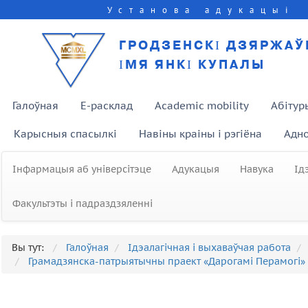
Установа адукацыі
ГРОДЗЕНСКІ ДЗЯРЖАЎ
ІМЯ ЯНКІ КУПАЛЫ
Галоўная
E-расклад
Academic mobility
Абітур
Карысныя спасылкі
Навіны краіны і рэгіёна
Адно
Інфармацыя аб універсітэце
Адукацыя
Навука
Ід
Факультэты і падраздзяленні
Вы тут:
Галоўная
Ідэалагічная і выхаваўчая работа
Грамадзянска-патрыятычны праект «Дарогамі Перамогі»