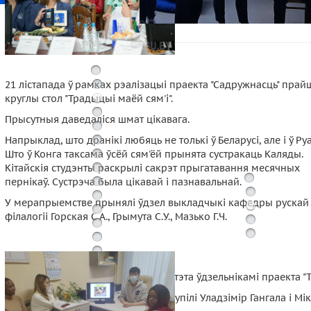
21 лістапада ў рамках рэалізацыі праекта "Садружнасць" прай
круглы стол "Традыцыі маёй сям'і".
Прысутныя даведаліся шмат цікавага.
Напрыклад, што дранікі любяць не толькі ў Беларусі, але і ў Ру
Што ў Конга таксама ўсёй сям'ёй прынята сустракаць Каляды.
Кітайскія студэнты раскрылі сакрэт прыгатавання месячных
пернікаў. Сустрэча была цікавай і пазнавальнай.
У мерапрыемстве прынялі ўдзел выкладчыкі кафедры рускай
філалогіі Горская С А., Грымута С.У., Мазько Г.Ч.
Для студэнтаў і работнікаў універсітэта ўдзельнікамі праекта 
Гасцямі і галоўнымі спікерамі выступілі Уладзімір Гангала і М