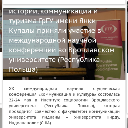
Представители факультета
истории, коммуникации и
туризма ГрГУ имени Янки
Купалы приняли участие в
международной научной
конференции во Вроцлавском
университете (Республика
Польша)
XX международная научная студенческая
конференция «Коммуникация и культура» состоялась
22-24 мая в Институте социологии Вроцлавского
университета (Республика Польша), которая
проводится совместно с факультетом коммуникации
Университета Индианы – Университета Пирду,
Индианаполис (США).