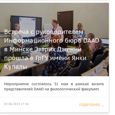
Встреча с руководителем
Информационного бюро DAAD
в Минске Эттрих Дженни
прошла в ГрГУ имени Янки
Купалы
Мероприятие состоялось 31 мая в рамках визита
представителей DAAD на филологический факультет.
03.06.2019 17:36
ПОДРОБНЕЕ ...