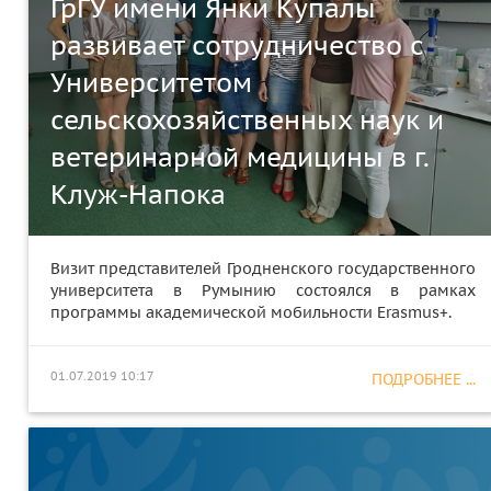
ГрГУ имени Янки Купалы
развивает сотрудничество с
Университетом
сельскохозяйственных наук и
ветеринарной медицины в г.
Клуж-Напока
Визит представителей Гродненского государственного
университета в Румынию состоялся в рамках
программы академической мобильности Erasmus+.
01.07.2019 10:17
ПОДРОБНЕЕ ...