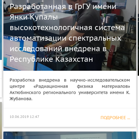
Разработанная в ГрГУ имени
Янки Купалы
высокотехнологичная система
автоматизации спектральных
исследований внедрена в
Республике Казахстан
Разработка внедрена в научно-исследовательском
центре «Радиационная физика материалов»
Актюбинского регионального университета имени К.
Жубанова.
10.06.2019 12:47
ПОДРОБНЕЕ ...