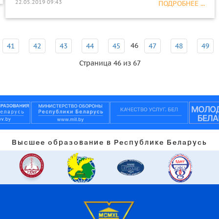
22.05.2019 09:43
ПОДРОБНЕЕ ...
46
41
42
43
44
45
47
48
49
Страница 46 из 67
Высшее образование в Республике Беларусь