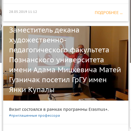
28.05.2019 11:12
ПОДРОБНЕЕ ...
Заместитель декана
художественно-
педагогического факультета
Познанского университета
имени Адама Мицкевича Матей
Гузничак посетил ГрГУ имен
Янки Купалы
Визит состоялся в рамках программы Erasmus+.
#приглашенные профессора