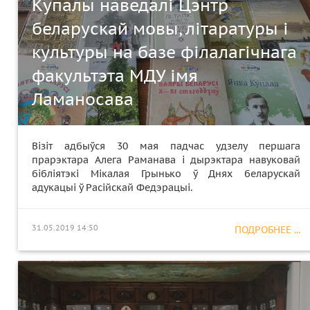
Купалы наведалі Цэнтр
беларускай мовы, літаратуры і
культуры на базе філалагічнага
факультэта МДУ імя
Ламаносава
Візіт адбыўся 30 мая падчас удзелу першага
прарэктара Алега Раманава і дырэктара навуковай
бібліятэкі Мікалая Грынько ў Днях беларускай
адукацыі ў Расійскай Федэрацыі.
31.05.2019 14:50
ПОДРОБНЕЕ ...