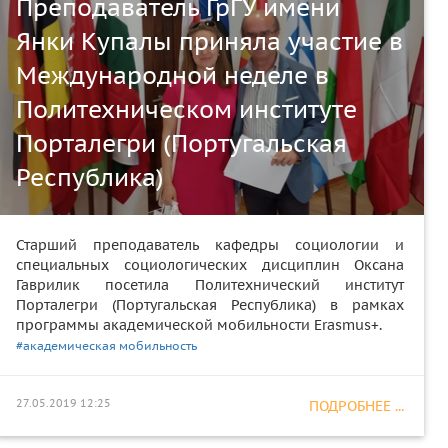
Преподаватель ГрГУ имени
Янки Купалы приняла участие в
Международной неделе в
Политехническом институте
Порталегри (Португальская
Республика)
Старший преподаватель кафедры социологии и
специальных социологических дисциплин Оксана
Гаврилик посетила Политехнический институт
Порталегри (Португальская Республика) в рамках
программы академической мобильности Erasmus+.
#академическая мобильность
27.05.2019 12:25
ПОДРОБНЕЕ ...