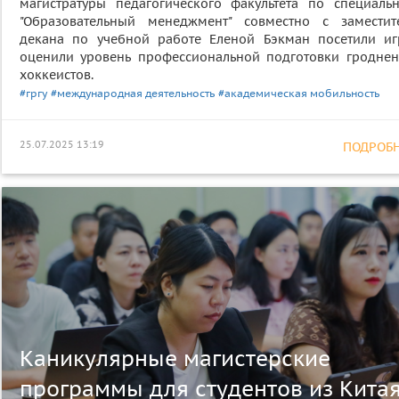
магистратуры педагогического факультета по специальн
"Образовательный менеджмент" совместно с заместит
декана по учебной работе Еленой Бэкман посетили иг
оценили уровень профессиональной подготовки гроднен
хоккеистов.
#гргу
#международная деятельность
#академическая мобильность
25.07.2025 13:19
ПОДРОБНЕ
Каникулярные магистерские
программы для студентов из Кита