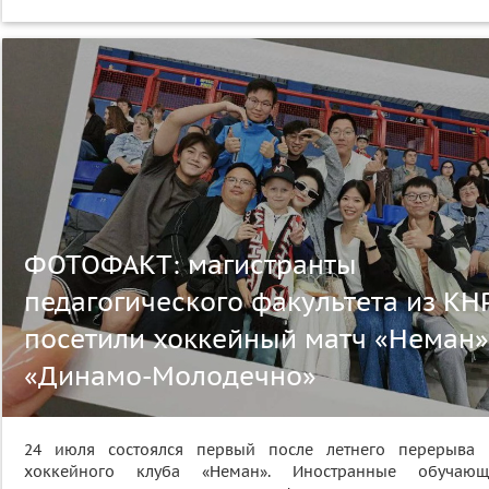
ФОТОФАКТ: магистранты
педагогического факультета из КН
посетили хоккейный матч «Неман»
«Динамо-Молодечно»
24 июля состоялся первый после летнего перерыва 
хоккейного клуба «Неман». Иностранные обучающ