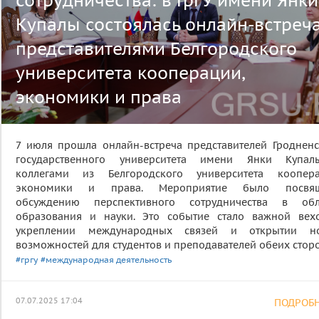
сотрудничества: в ГрГУ имени Янки
Купалы состоялась онлайн-встреча
представителями Белгородского
университета кооперации,
экономики и права
7 июля прошла онлайн-встреча представителей Гродненс
государственного университета имени Янки Купа
коллегами из Белгородского университета коопера
экономики и права. Мероприятие было посвя
обсуждению перспективного сотрудничества в обл
образования и науки. Это событие стало важной вех
укреплении международных связей и открытии н
возможностей для студентов и преподавателей обеих сторо
#гргу
#международная деятельность
07.07.2025 17:04
ПОДРОБНЕ