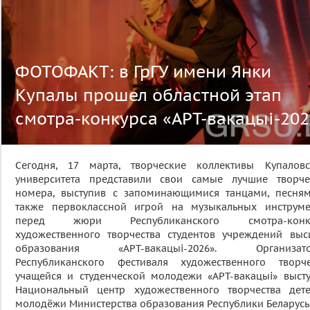
ФОТОФАКТ: в ГрГУ имени Янки
Купалы прошел областной этап
смотра-конкурса «АРТ-вакацыі-202
Сегодня, 17 марта, творческие коллективы Купаловс
университета представили свои самые лучшие творче
номера, выступив с запоминающимися танцами, песням
также первоклассной игрой на музыкальных инструме
перед жюри Республиканского смотра-конку
художественного творчества студентов учреждений выс
образования «АРТ-вакацыі-2026». Организат
Республиканского фестиваля художественного творче
учащейся и студенческой молодежи «АРТ-вакацыі» высту
Национальный центр художественного творчества дет
молодёжи Министерства образования Республики Беларусь