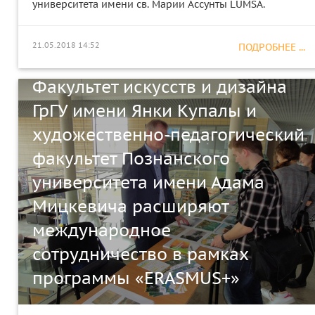
университета имени св. Марии Ассунты LUMSA.
21.05.2018 14:52
ПОДРОБНЕЕ ...
Факультет искусств и дизайна
ГрГУ имени Янки Купалы и
художественно-педагогический
факультет Познанского
университета имени Адама
Мицкевича расширяют
международное
сотрудничество в рамках
программы «ERASMUS+»