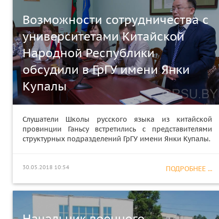
Возможности сотрудничества с
университетами Китайской
Народной Республики
обсудили в ГрГУ имени Янки
Купалы
Слушатели Школы русского языка из китайской
провинции Ганьсу встретились с представителями
структурных подразделений ГрГУ имени Янки Купалы.
30.05.2018 10:54
ПОДРОБНЕЕ ...
Начальник военного