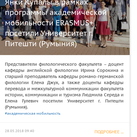
Янки Купалы в рамках
программы академической
мобильности ERASMUS+
посетили Университет г.
Питешти (Румыния)
Представители филологического факультета – доцент
кафедры английской филологии Ирина Сорокина и
старший преподаватель кафедры романо-германской
филологии Елена Джух, а также доценты кафедры
перевода и межкультурной коммуникации факультета
истории, коммуникации и туризма Людмила Середа и
Елена Гулевич посетили Университет г. Питешти
(Румыния).
#академическая мобильность
28.05.2018 09:40
ПОДРОБНЕЕ ...