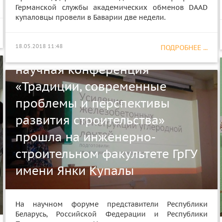
Германской службы академических обменов DAAD
купаловцы провели в Баварии две недели.
18.05.2018 11:48
ПОДРОБНЕЕ ...
Международная молодежная
научная конференция
«Традиции, современные
проблемы и перспективы
развития строительства»
прошла на инженерно-
строительном факультете ГрГУ
имени Янки Купалы
На научном форуме представители Республики
Беларусь, Российской Федерации и Республики