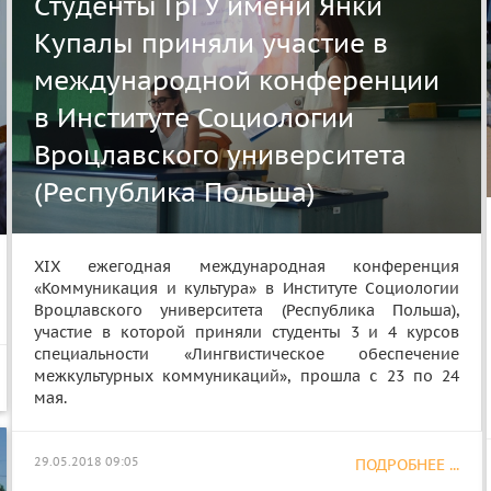
Студенты ГрГУ имени Янки
Купалы приняли участие в
международной конференции
в Институте Социологии
Вроцлавского университета
(Республика Польша)
XIX ежегодная международная конференция
«Коммуникация и культура» в Институте Социологии
Вроцлавского университета (Республика Польша),
участие в которой приняли студенты 3 и 4 курсов
специальности «Лингвистическое обеспечение
межкультурных коммуникаций», прошла с 23 по 24
мая.
29.05.2018 09:05
ПОДРОБНЕЕ ...