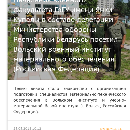
факультета ГрГУ имени Янки
Купалы в составе делегации
Министерства обороны
Республики Беларусь посетил
Вольский военный институт
материального обеспечения
(Российская Федерация)
Целью визита стало знакомство с организацией
подготовки специалистов материально-технического
обеспечения в Вольском институте и учебно-
материальной базой института (г. Вольск, Российская
Федерация).
25.05.2018 10:12
ПОДРОБНЕЕ ...