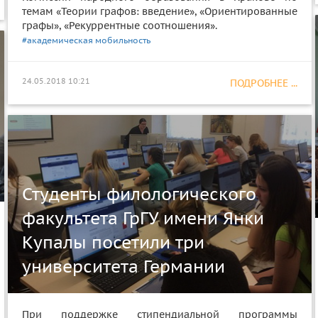
темам «Теории графов: введение», «Ориентированные
графы», «Рекуррентные соотношения».
#академическая мобильность
24.05.2018 10:21
ПОДРОБНЕЕ ...
Студенты филологического
факультета ГрГУ имени Янки
Купалы посетили три
университета Германии
При поддержке стипендиальной программы