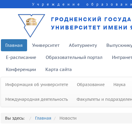
Учреждение образован
ГРОДНЕНСКИЙ ГОСУД
УНИВЕРСИТЕТ ИМЕНИ 
Главная
Университет
Абитуриенту
Выпускник
E-расписание
Образовательный портал
Интране
Конференции
Карта сайта
Информация об университете
Образование
Наука
Международная деятельность
Факультеты и подразделе
Студенты ГрГУ имени Янки Купалы
заняли призовые места на
Вы здесь:
Главная
Новости
чемпионате Республики Беларусь 