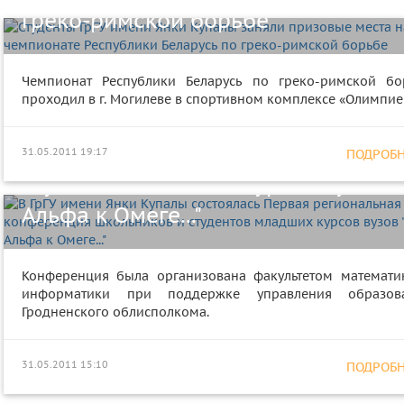
греко-римской борьбе
Чемпионат Республики Беларусь по греко-римской бо
В ГрГУ имени Янки Купалы
проходил в г. Могилеве в спортивном комплексе «Олимпие
состоялась Первая региональная
конференция школьников и
31.05.2011 19:17
ПОДРОБНЕ
студентов младших курсов вузов " 
Альфа к Омеге..."
Конференция была организована факультетом математи
информатики при поддержке управления образов
Международная научно-
Гродненского облисполкома.
практическая конференция
«Актуальные проблемы современ
31.05.2011 15:10
ПОДРОБНЕ
психологии» прошла на факультет