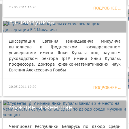
В ГрГУ имени Янки Купалы
23.05.2011 16:20
ПОДРОБНЕЕ ...
состоялась защита диссертации
Е.Г. Микулича
Диссертация Евгения Геннадьевича Микулича
выполнена в Гродненском государственном
университете имени Янки Купалы под научным
руководством ректора ГрГУ имени Янки Купалы,
профессора, доктора физико-математических наук
Студенты ГрГУ имени Янки
Евгения Алексеевича Ровбы
Купалы заняли 2-е место на
чемпионате Республики
20.05.2011 19:20
ПОДРОБНЕЕ ...
Беларусь по дзюдо среди
мужчин и женщин.
Чемпионат Республики Беларусь по дзюдо среди