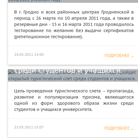
В г. Гродно и всех районных центрах Гродненской в
период с 26 марта по 10 апреля 2011 года, а также в
резервные дни - 15 и 16 марта 2011 года проводилось
тестирование по желанию без выдачи сертификатов
(репетиционное тестирование).
В ГрГУ имени Янки Купалы 27–
29 мая 2011 года пройдет
24.05.2011 14:00
ПОДРОБНЕЕ ...
открытый туристический слет
В ГрГУ имени Янки Купалы.
среди студентов и учащихся.
состоялась межвузовская
научно-практическая
Цель проведения туристического слета – пропаганда,
конференция «Социум-
развитие и популяризация туризма, являющегося
одной из форм здорового образа жизни среди
экономика-демография:
студентов и учащихся университета.
актуальные проблемы
23.05.2011 15:07
социально-экономического и
ПОДРОБНЕЕ ...