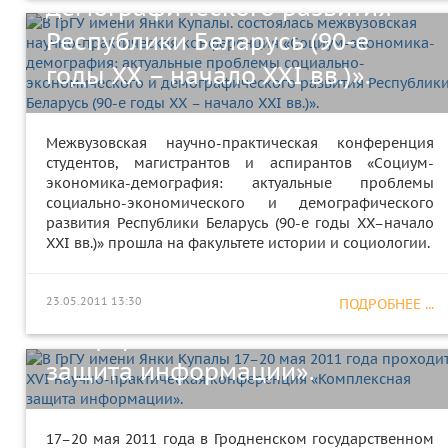
демографического развития
Республики Беларусь (90-е
годы ХХ – начало ХХI вв.)».
Межвузовская научно-практическая конференция
студентов, магистрантов и аспирантов «Социум-
экономика-демография: актуальные проблемы
социально-экономического и демографического
развития Республики Беларусь (90-е годы ХХ–начало
В ГрГУ имени Янки Купалы 17–
ХХI вв.)» прошла на факультете истории и социологии.
20 мая 2011 года проходит ХVI
научно-практическая
23.05.2011 13:30
ПОДРОБНЕЕ ...
конференция «Комплексная
защита информации».
В ГрГУ имени Янки Купалы 21
17–20 мая 2011 года в Гродненском государственном