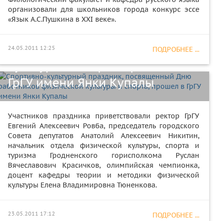
организовали для школьников города конкурс эссе
Спортивно-культурный
«Язык А.С.Пушкина в XXI веке».
праздник, посвященный Дню
работников физической
24.05.2011 12:25
ПОДРОБНЕЕ ...
культуры и спорта, прошел в
ГрГУ имени Янки Купалы
Участников праздника приветствовали ректор ГрГУ
Евгений Алексеевич Ровба, председатель городского
Совета депутатов Анатолий Алексеевич Никитин,
начальник отдела физической культуры, спорта и
туризма Гродненского горисполкома Руслан
Вячеславович Красичков, олимпийская чемпионка,
доцент кафедры теории и методики физической
культуры Елена Владимировна Тюненкова.
День славянской письменности
23.05.2011 17:12
ПОДРОБНЕЕ ...