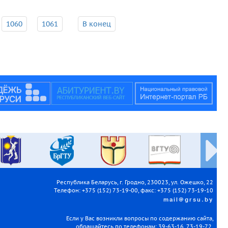
1060
1061
В конец
Республика Беларусь, г. Гродно, 230023, ул. Ожешко, 22
Телефон: +375 (152) 73-19-00, факс: +375 (152) 73-19-10
mail@grsu.by
Если у Вас возникли вопросы по содержанию сайта,
обращайтесь по телефонам: 39-63-16, 73-19-72.