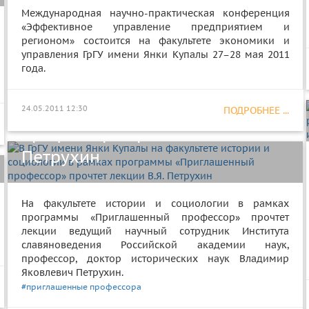
Международная научно-практическая конференция
«Эффективное управление предприятием и
В ГрГУ имени Янки Купалы на
регионом» состоится на факультете экономики и
управления ГрГУ имени Янки Купалы 27–28 мая 2011
факультете истории и
года.
социологии в рамках
программы «Приглашенный
24.05.2011 12:30
ПОДРОБНЕЕ ...
профессор» прочтет лекции В.Я.
Петрухин
На факультете истории и социологии в рамках
программы «Приглашенный профессор» прочтет
лекции ведущий научный сотрудник Института
славяноведения Российской академии наук,
профессор, доктор исторических наук Владимир
Яковлевич Петрухин.
#приглашенные профессора