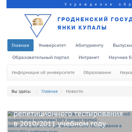
Учреждение об
ГРОДНЕНСКИЙ ГОСУ
ЯНКИ КУПАЛЫ
Главная
Университет
Абитуриенту
Выпускн
Образовательный портал
Интранет
Научная б
Региональный центр
тестирования и
Информация об университете
Образование
Наука
профессиональной ориентации
Вы здесь:
Главная
Новости
молодежи ГрГУ провел третий -
заключительный этап
репетиционного тестирования
в 2010/2011 учебном году