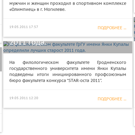
мужчин и женщин проходил в спортивном комплексе
«Олимпиец» в г. Могилеве.
На филологическом факультете
ГрГУ имени Янки Купалы
19.05.2011 17:57
ПОДРОБНЕЕ ...
определили лучших старост
2011 года.
На филологическом факультете Гродненского
государственного университета имени Янки Купалы
подведены итоги инициированного профсоюзным
бюро факультета конкурса “STAR-оста 2011”.
19.05.2011 12:20
ПОДРОБНЕЕ ...