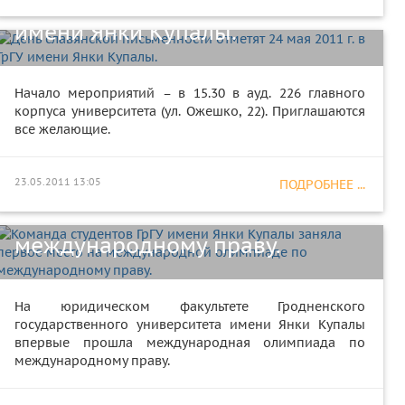
отметят 24 мая 2011 г. в ГрГУ
имени Янки Купалы.
Начало мероприятий – в 15.30 в ауд. 226 главного
корпуса университета (ул. Ожешко, 22). Приглашаются
Команда студентов ГрГУ имени
все желающие.
Янки Купалы заняла первое
место на международной
23.05.2011 13:05
ПОДРОБНЕЕ ...
олимпиаде по
международному праву.
Преподаватели факультета
На юридическом факультете Гродненского
государственного университета имени Янки Купалы
психологии ГрГУ имени Янки
впервые прошла международная олимпиада по
международному праву.
Купалы К.В. Карпинский и А.М.
Колышко прошли стажировку в