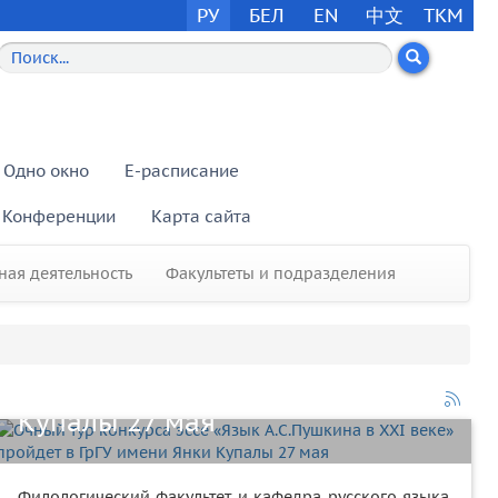
РУ
БЕЛ
EN
中文
TKM
Одно окно
E-расписание
Конференции
Карта сайта
ая деятельность
Факультеты и подразделения
Очный тур конкурса эссе «Язык
А.С.Пушкина в XXI веке»
пройдет в ГрГУ имени Янки
Купалы 27 мая
Филологический факультет и кафедра русского языка