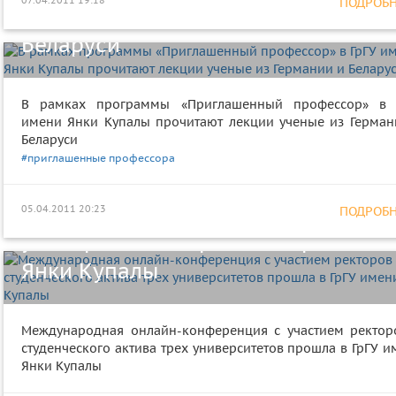
07.04.2011 19:18
ПОДРОБНЕ
лекции ученые из Германии и
Беларуси
В рамках программы «Приглашенный профессор» в 
имени Янки Купалы прочитают лекции ученые из Герман
Беларуси
Международная онлайн-
#приглашенные профессора
конференция с участием ректоров
студенческого актива трех
05.04.2011 20:23
ПОДРОБНЕ
университетов прошла в ГрГУ име
Янки Купалы
Международная онлайн-конференция с участием ректор
студенческого актива трех университетов прошла в ГрГУ 
Янки Купалы
Практический тур Республиканско