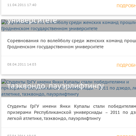
11.04.2011 17:40
ПОДРОБНЕ
Гродненском государственном
университете
Соревнования по волейболу среди женских команд прош
Студенты ГрГУ имени Янки Купалы
Гродненском государственном университете
стали победителями и призерами
Республиканской универсиады –
08.04.2011 14:03
ПОДРОБНЕ
2011 по дзюдо, легкой атлетике,
таэквондо, пауэрлифтингу
Студенты ГрГУ имени Янки Купалы стали победителя
В рамках программы
призерами Республиканской универсиады – 2011 по дз
легкой атлетике, таэквондо, пауэрлифтингу
«Приглашенный профессор» в ГрГ
имени Янки Купалы прочитают