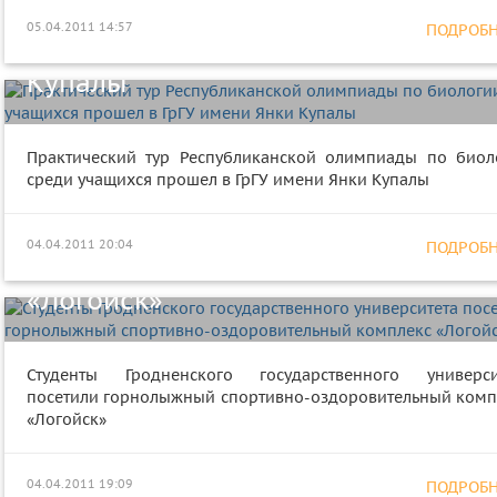
олимпиады по биологии среди
05.04.2011 14:57
ПОДРОБНЕ
учащихся прошел в ГрГУ имени Ян
Купалы
Студенты Гродненского
Практический тур Республиканской олимпиады по биол
среди учащихся прошел в ГрГУ имени Янки Купалы
государственного университета
посетили горнолыжный спортивно
04.04.2011 20:04
ПОДРОБНЕ
оздоровительный комплекс
«Логойск»
Студенты Гродненского государственного универси
посетили горнолыжный спортивно-оздоровительный комп
«Логойск»
04.04.2011 19:09
ПОДРОБНЕ