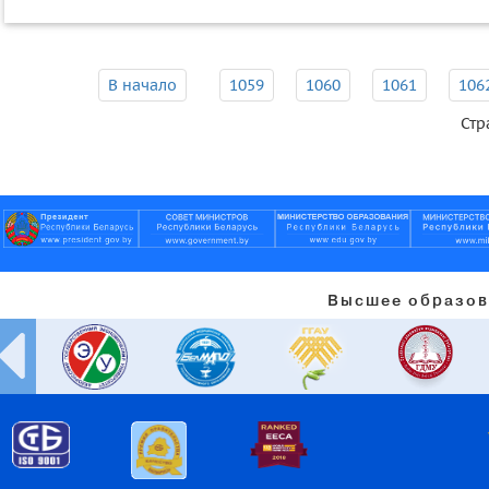
В начало
1059
1060
1061
106
Стр
Высшее образов