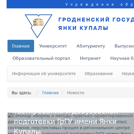
Учреждение об
ГРОДНЕНСКИЙ ГОСУ
ЯНКИ КУПАЛЫ
Главная
Университет
Абитуриенту
Выпускн
Семинар «Формы и методы
Образовательный портал
Интранет
Научная б
практико-ориентированной
деятельности в партнерской
Информация об университете
Образование
Наука
сети «школа-суз-вуз»: опыт,
состояние, перспективы»
Вы здесь:
Главная
Новости
прошел в региональном центре
тестирования и довузовской
подготовки ГрГУ имени Янки
Купалы