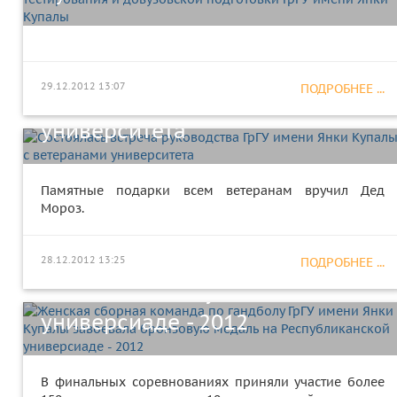
Состоялась встреча
руководства ГрГУ имени Янки
29.12.2012 13:07
ПОДРОБНЕЕ ...
Купалы с ветеранами
университета
Памятные подарки всем ветеранам вручил Дед
Женская сборная команда по
Мороз.
гандболу ГрГУ имени Янки
Купалы завоевала бронзовую
28.12.2012 13:25
ПОДРОБНЕЕ ...
медаль на Республиканской
универсиаде - 2012
В финальных соревнованиях приняли участие более
Выездное заседание