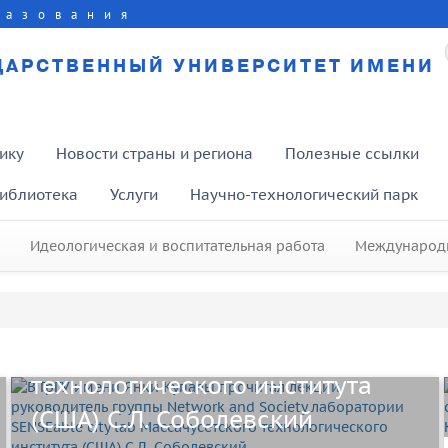
разования
ДАРСТВЕННЫЙ УНИВЕРСИТЕТ ИМЕНИ
ику
Новости страны и региона
Полезные ссылки
иблиотека
Услуги
Научно-технологический парк
В ГрГУ имени Янки Купалы
прочитал лекции руководитель
Идеологическая и воспитательная работа
Международн
группы Network and Society
лаборатории SENSEable city lab
Массачусетского
технологического института
(США) С.Л. Соболевский