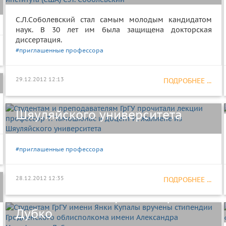
С.Л.Соболевский стал самым молодым кандидатом
наук. В 30 лет им была защищена докторская
диссертация.
Студентам и преподавателям
#приглашенные профессора
ГрГУ прочитали лекции
профессор Т. Тамошюнас и
29.12.2012 12:13
ПОДРОБНЕЕ ...
доцент И. Жалиене из
Шяуляйского университета
Студентам ГрГУ имени Янки
#приглашенные профессора
Купалы вручены стипендии
Гродненского облисполкома
28.12.2012 12:35
ПОДРОБНЕЕ ...
имени Александра Иосифовича
Дубко