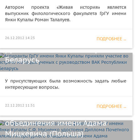
Автором проекта «Живая история» является
выпускник филологического факультета ГрГУ имени
Аспиранты ГрГУ имени Янки
Янки Купалы Роман Талалуев.
Купалы приняли участие во
встрече молодых ученых с
26.12.2012 14:25
ПОДРОБНЕЕ ...
руководством ВАК Республики
Беларусь
Профессор кафедры польской
филологии ГрГУ имени Янки
У присутствующих была возможность задать любые
интересующие вопросы.
Купалы С.Ф. Мусиенко
удостоена Диплома Почетного
22.12.2012 11:51
ПОДРОБНЕЕ ...
члена Литературного
объединения имени Адама
Мицкевича (Польша)