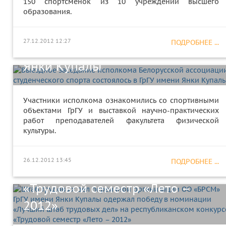
150 спортсменок из 10 учреждений высшего
образования.
исполкома Белорусской
ассоциации студенческого
27.12.2012 12:27
ПОДРОБНЕЕ ...
спорта состоялось в ГрГУ имени
Янки Купалы
Штаб трудовых дел первичной
организации ОО «БРСМ» ГрГУ
Участники исполкома ознакомились со спортивными
объектами ГрГУ и выставкой научно-практических
имени Янки Купалы одержал
работ преподавателей факультета физической
культуры.
победу в номинации «Лучший
штаб трудовых дел» на
26.12.2012 13:45
ПОДРОБНЕЕ ...
республиканском конкурсе
«Трудовой семестр «Лето –
2012»