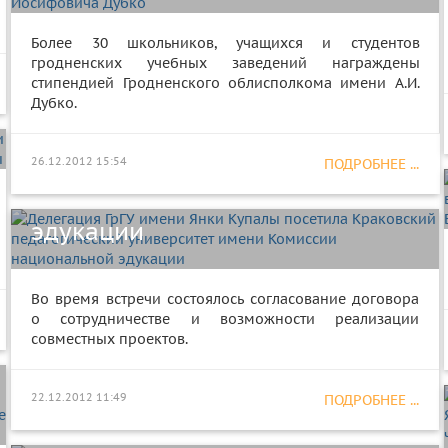
Более 30 школьников, учащихся и студентов
гродненских учебных заведений награждены
стипендией Гродненского облисполкома имени А.И.
Делегация ГрГУ имени Янки
Дубко.
Купалы посетила Краковский
педагогический университет
26.12.2012 15:54
ПОДРОБНЕЕ ...
имени Комиссии национальной
эдукации
Во время встречи состоялось согласование договора
о сотрудничестве и возможности реализации
Сборная команда военного
совместных проектов.
факультета ГрГУ имени Янки
Купалы заняла 3-е место в
22.12.2012 11:49
ПОДРОБНЕЕ ...
лично-командном чемпионате