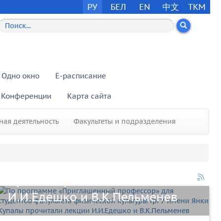
РУ
БЕЛ
EN
中文
TKM
Одно окно
E-расписание
Конференции
Карта сайта
По программе «Приглашенный
ая деятельность
Факультеты и подразделения
профессор» для студентов
факультета физической
культуры ГрГУ имени Янки
Купалы прочитали лекции
И.И.Едешко и В.К.Пельменев