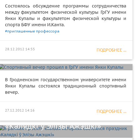
Состоялось обсуждение программы сотрудничества
между факультетом физической культуры ГрГУ имени
Янки Купалы и факультетом физической культуры и
спорта БФУ имени И.Канта.
#приглашенные профессора
Спортивный вечер прошел в
28.12.2012 14:55
ПОДРОБНЕЕ ...
ГрГУ имени Янки Купалы
В Гродненском государственном университете имени
Янки Купалы состоялся традиционный спортивный
вечер.
В рамках проекта «Живая
27.12.2012 14:16
ПОДРОБНЕЕ ...
история» состоялся праздник
«Калядкі ў Элізы Ажэшкі»