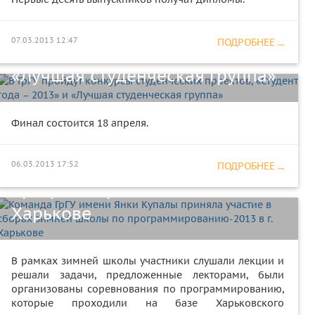
В ГрГУ пройдут конкурсы
студенческих проектов,
07.03.2013 12:47
ПОДРОБНЕЕ ...
«Студент года – 2013» и
«Лучшая студенческая группа»
Команда ГрГУ имени Янки
Финал состоится 18 апреля.
Купалы приняла участие в
сборах зимней школы по
06.03.2013 17:52
ПОДРОБНЕЕ ...
программированию-2013 в г.
Харькове
В рамках зимней школы участники слушали лекции и
решали задачи, предложенные лекторами, были
организованы соревнования по программированию,
которые проходили на базе Харьковского