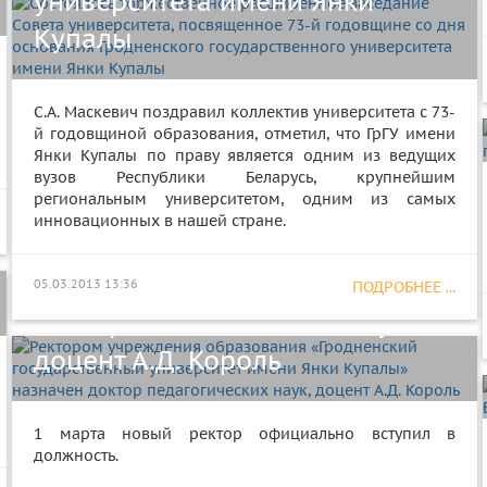
университета имени Янки
Купалы
C.А. Маскевич поздравил коллектив университета с 73-
й годовщиной образования, отметил, что ГрГУ имени
Янки Купалы по праву является одним из ведущих
Ректором учреждения
вузов Республики Беларусь, крупнейшим
региональным университетом, одним из самых
образования «Гродненский
инновационных в нашей стране.
государственный университет
имени Янки Купалы» назначен
05.03.2013 13:36
ПОДРОБНЕЕ ...
доктор педагогических наук,
доцент А.Д. Король
Встреча директора Парка
1 марта новый ректор официально вступил в
высоких технологий В.В.
должность.
Цепкало со студентами