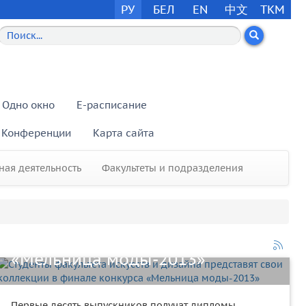
РУ
БЕЛ
EN
中文
TKM
Одно окно
E-расписание
Конференции
Карта сайта
ая деятельность
Факультеты и подразделения
Студенты факультета искусств и
дизайна представят свои
коллекции в финале конкурса
«Мельница моды-2013»
Первые десять выпускников получат дипломы.