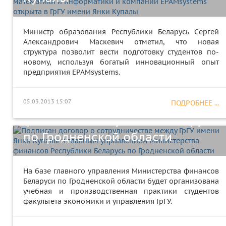
Министр образования Республики Беларусь Сергей
Александрович Маскевич отметил, что новая
Подписан договор о
структура позволит вести подготовку студентов по-
новому, используя богатый инновационный опыт
сотрудничестве между ГрГУ
предприятия EPAMsystems.
имени Янки Купалы и главным
управлением Министерства
05.03.2013 15:07
ПОДРОБНЕЕ ...
финансов Республики Беларусь
по Гродненской области
На базе главного управления Министерства финансов
Беларуси по Гродненской области будет организована
Посол Федеративной
учебная и производственная практики студентов
факультета экономики и управления ГрГУ.
Республики Германия в
Республике Беларусь Вольфрам