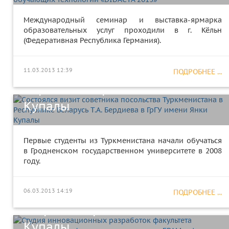
Международный семинар и выставка-ярмарка
образовательных услуг проходили в г. Кёльн
Состоялся визит советника
(Федеративная Республика Германия).
посольства Туркменистана в
Республике Беларусь Т.А.
11.03.2013 12:39
ПОДРОБНЕЕ ...
Бердиева в ГрГУ имени Янки
Купалы
Студия инновационных
Первые студенты из Туркменистана начали обучаться
в Гродненском государственном университете в 2008
разработок факультета
году.
математики и информатики и
компании EPAMsystems
06.03.2013 14:19
ПОДРОБНЕЕ ...
открыта в ГрГУ имени Янки
Купалы