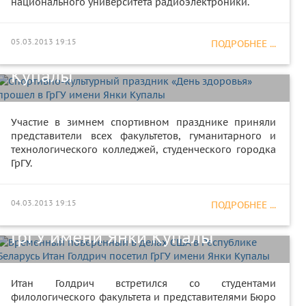
национального университета радиоэлектроники.
Спортивно-культурный
праздник «День здоровья»
05.03.2013 19:15
ПОДРОБНЕЕ ...
прошел в ГрГУ имени Янки
Купалы
Участие в зимнем спортивном празднике приняли
представители всех факультетов, гуманитарного и
технологического колледжей, студенческого городка
ГрГУ.
Временный поверенный в
делах США в Республике
04.03.2013 19:15
ПОДРОБНЕЕ ...
Беларусь Итан Голдрич посетил
ГрГУ имени Янки Купалы
Итан Голдрич встретился со студентами
филологического факультета и представителями Бюро