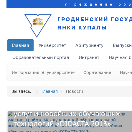
Учреждение об
ГРОДНЕНСКИЙ ГОСУ
ЯНКИ КУПАЛЫ
Главная
Университет
Абитуриенту
Выпускн
Образовательный портал
Интранет
Научная б
Кандидат педагогических наук
Л.М. Тарантей приняла участие
Информация об университете
Образование
Наука
в работе Международной
Вы здесь:
Главная
Новости
образовательной выставки-
ярмарки образовательных
услуг и новейших обучающих
технологий «DIDACTA 2013»