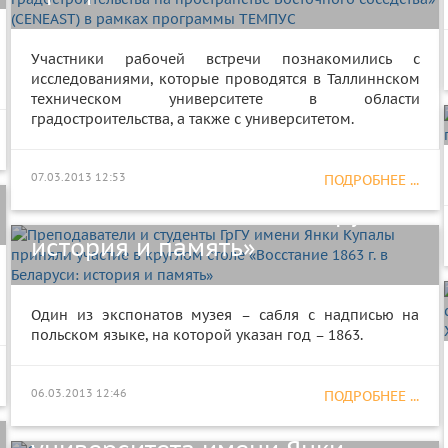
Участники рабочей встречи познакомились с
исследованиями, которые проводятся в Таллиннском
техническом университете в области
Преподаватели и студенты ГрГУ
градостроительства, а также с университетом.
имени Янки Купалы приняли
участие в круглом столе
07.03.2013 12:53
ПОДРОБНЕЕ ...
«Восстание 1863 г. в Беларуси:
история и память»
Состоялось торжественное
расширенное заседание Совета
Один из экспонатов музея – сабля с надписью на
польском языке, на которой указан год – 1863.
университета, посвященное 73-
й годовщине со дня основания
06.03.2013 12:46
ПОДРОБНЕЕ ...
Гродненского государственного