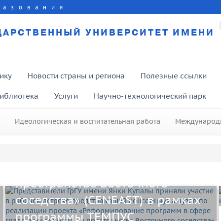
разования
ДАРСТВЕННЫЙ УНИВЕРСИТЕТ ИМЕНИ
Представители ГрГУ имени Янки
ику
Новости страны и региона
Полезные ссылки
Купалы приняли участие в
иблиотека
Услуги
Научно-технологический парк
рабочей встрече
представителей консорциума
Идеологическая и воспитательная работа
Международн
вузов по реализации проекта
«Реформирование программ в
сфере градостроительства на
пространстве Восточного
соседства» (CENEAST) в рамках
программы ТЕМПУС