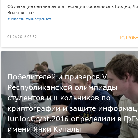
Обучающие семинары и аттестация состоялись в Гродно, Л
Волковыске.
#новости
#университет
01.06.2016 08:52
ПОДРОБНЕ
Победителей и призеров V
Республиканской олимпиады
студентов и школьников по
криптографии и защите информац
Junior.Crypt.2016 определили в ГрГ
имени Янки Купалы