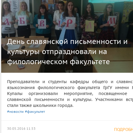
День славянской письменности и
культуры отпраздновали на
филологическом факультете
Преподаватели и студенты кафедры общего и славянс
языкознания филологического факультета ГрГУ имени 
Купалы организовали мероприятие, посвященное
славянской письменности и культуры. Участниками вст
стали также школьники города.
#новости
#факультет
30.05.2016 11:53
ПОДРОБНЕ