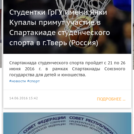
Студентки ГрГУ имени Янки
Купалы примут участие в
Спартакиаде студенческого
спорта в г.Тверь (Россия)
Спартакиада студенческого спорта пройдет с 21 по 26
июня 2016 г. в рамках Спартакиады Союзного
государства для детей и юношества.
#новости
#спорт
14.06.2016 15:42
ПОДРОБНЕЕ ...