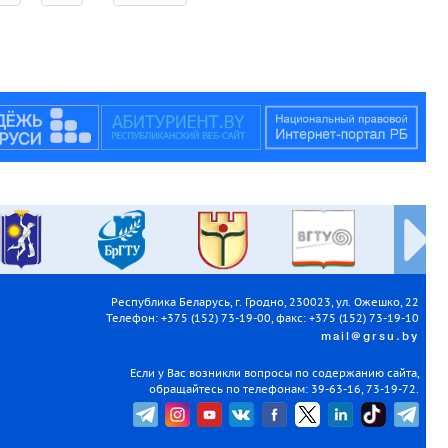
Республика Беларусь, г. Гродно, 230023, ул. Ожешко, 22
Телефон: +375 (152) 73-19-00, факс: +375 (152) 73-19-10
mail@grsu.by
Если у Вас возникли вопросы по содержанию сайта,
обращайтесь по телефонам: 39-63-16, 73-19-72.