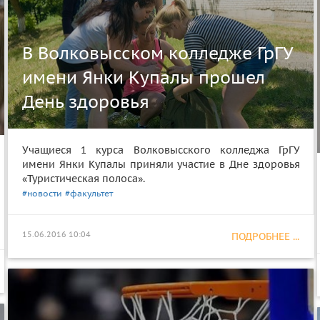
В Волковысском колледже ГрГУ
имени Янки Купалы прошел
День здоровья
Учащиеся 1 курса Волковысского колледжа ГрГУ
имени Янки Купалы приняли участие в Дне здоровья
«Туристическая полоса».
#новости
#факультет
15.06.2016 10:04
ПОДРОБНЕЕ ...