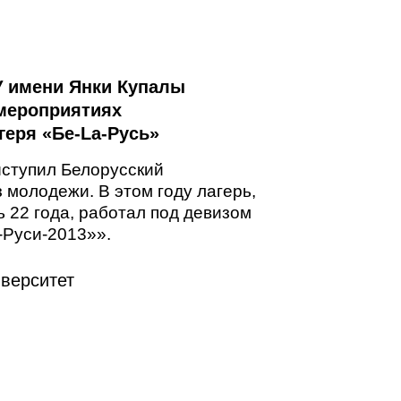
У имени Янки Купалы
 мероприятиях
геря «Бе-La-Русь»
ыступил Белорусский
 молодежи. В этом году лагерь,
 22 года, работал под девизом
-Руси-2013»».
верситет