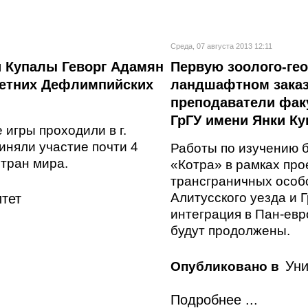
Среда, 07 августа 2013 12:11
и Купалы Геворг Адамян
Первую зоолого-ге
 летних Дефлимпийских
ландшафтном заказ
преподаватели факу
ГрГУ имени Янки К
игры проходили в г.
иняли участие почти 4
Работы по изучению 
стран мира.
«Котра» в рамках пр
трансграничных особ
Алитусского уезда и 
тет
интеграция в Пан-евр
будут продолжены.
Уни
Опубликовано в
Подробнее ...