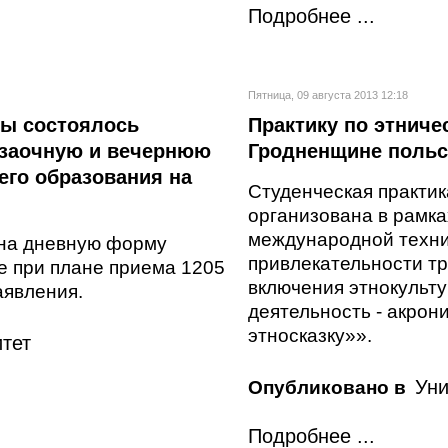
Подробнее ...
Пятница, 09 августа 2013 12:18
лы состоялось
Практику по этниче
 заочную и вечернюю
Гродненщине польс
го образования на
Студенческая практик
организована в рамка
международной техн
 на дневную форму
привлекательности тр
е при плане приема 1205
включения этнокульту
аявления.
деятельность - акрон
этносказку»».
тет
Уни
Опубликовано в
Подробнее ...