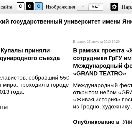
Пар
 сайта
Изображения
кий государственный университет имени Ян
Вторник, 27 августа 2013 14:20
 Купалы приняли
В рамках проекта «
ждународного съезда
сотрудники ГрГУ и
Международный фес
«GRAND TEATRO»
лавистов, собравший 550
н мира, проходил в городе
Международный фести
013 года.
открытом небом «GR
«Живая история» пос
из Гродно, художнику
тет
Уни
Опубликовано в