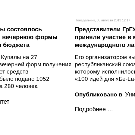
Понедельник, 05 августа 2013 12:17
лы состоялось
Представители ГрГ
 и вечернюю формы
приняли участие в
в бюджета
международного ла
и Купалы на 27
Его организатором в
 вечерней форм получения
республиканский союз
ет средств
которому исполнилось
 было подано 1052
«100 идей для «Бе-La
а 280 человек.
Уни
Опубликовано в
тет
Подробнее ...