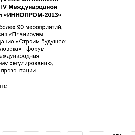
е IV Международной
и «ИННОПРОМ-2013»
более 90 мероприятий,
ссия «Планируем
дание «Строим будущее:
ловека» , форум
международная
ому регулированию,
 презентации.
тет