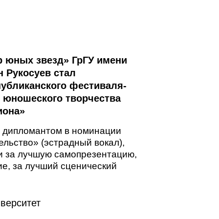
р юных звезд» ГрГУ имени
 Рукосуев стал
публиканского фестиваля-
и юношеского творчества
иона»
л дипломантом в номинации
льство» (эстрадный вокал),
 за лучшую самопрезентацию,
ие, за лучший сценический
верситет