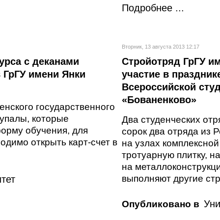
Подробнее ...
Вторник, 13 августа 2013 12:17
курса с деканами
Стройотряд ГрГУ и
 ГрГУ имени Янки
участие в праздник
Всероссийской студ
«Бованенково»
ненского государственного
упалы, которые
Два студенческих отря
орму обучения, для
сорок два отряда из 
одимо открыть карт-счет в
на узлах комплексной
тротуарную плитку, н
на металлоконструкци
выполняют другие ст
тет
Уни
Опубликовано в