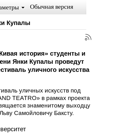
Обычная версия
аметры
ки Купалы
Живая история» студенты и
мени Янки Купалы проведут
тиваль уличного искусства
валь уличных искусств под
AND TEATRO» в рамках проекта
вящается знаменитому выходцу
 Льву Самойловичу Баксту.
верситет