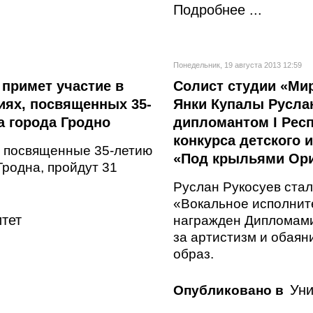
Подробнее ...
Понедельник, 19 августа 2013 12:59
 примет участие в
Солист студии «Ми
ях, посвященных 35-
Янки Купалы Руслан
а города Гродно
дипломантом I Рес
конкурса детского 
 посвященные 35-летию
«Под крыльями Ор
Гродна, пройдут 31
Руслан Рукосуев ста
«Вокальное исполните
тет
награжден Дипломами
за артистизм и обаян
образ.
Уни
Опубликовано в