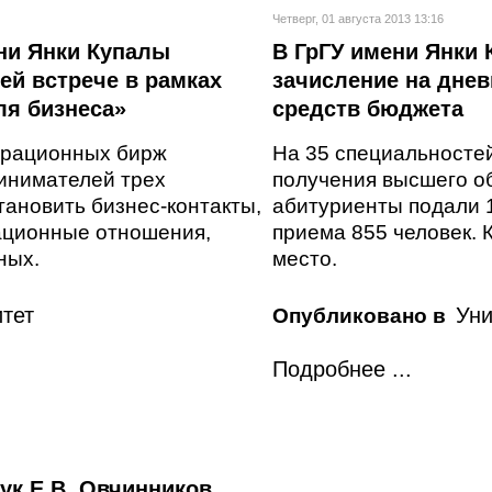
Четверг, 01 августа 2013 13:16
ни Янки Купалы
В ГрГУ имени Янки
ей встрече в рамках
зачисление на днев
ля бизнеса»
средств бюджета
ерационных бирж
На 35 специальносте
инимателей трех
получения высшего об
тановить бизнес-контакты,
абитуриенты подали 
рационные отношения,
приема 855 человек. 
ных.
место.
тет
Уни
Опубликовано в
Подробнее ...
ук Е.В. Овчинников