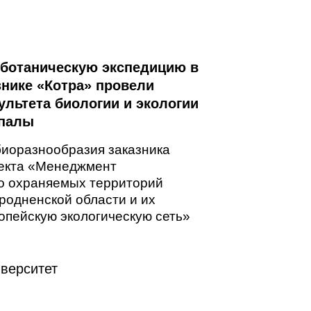
оботаническую экспедицию в
нике «Котра» провели
льтета биологии и экологии
упалы
биоразнообразия заказника
оекта «Менеджмент
о охраняемых территорий
Гродненской области и их
опейскую экологическую сеть»
верситет