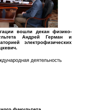
гации вошли декан физико-
культета Андрей Герман и
аторией электрофизических
цкевич.
дународная деятельность
кого факультета