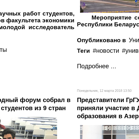
аучных работ студентов,
Мероприятие с
ов факультета экономики
Республики Беларусь
молодой исследователь
Уни
Опубликовано в
еты
новости
унив
Теги
Подробнее ...
Понедельник, 12 марта 2018 13:50
одный форум собрал в
Представители ГрГ
студентов из 9 стран
приняли участие в 
образования в Азе