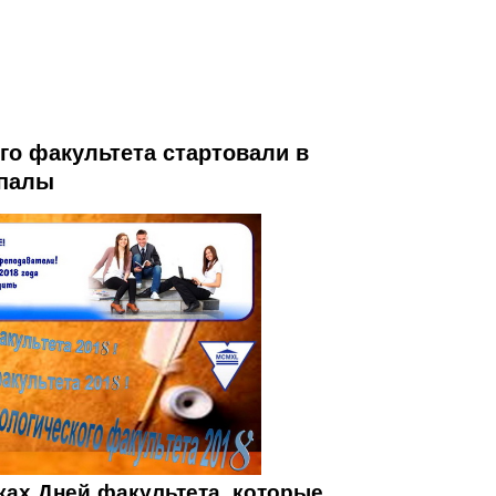
го факультета стартовали в
упалы
ах Дней факультета, которые