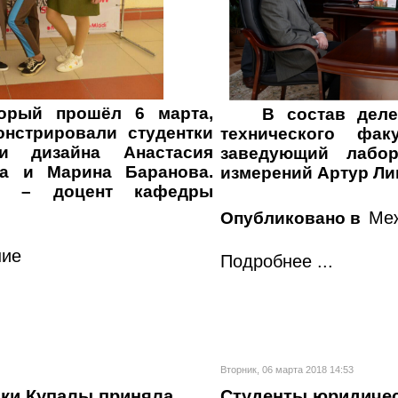
орый прошёл 6 марта,
В состав деле
нстрировали студентки
технического фа
 и дизайна Анастасия
заведующий лабор
а и Марина Баранова.
измерений Артур Ли
ов – доцент кафедры
Меж
Опубликовано в
ние
Подробнее ...
Вторник, 06 марта 2018 14:53
нки Купалы приняла
Студенты юридичес