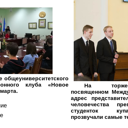
е общеуниверситетского
ионного клуба «Новое
На торжес
марта.
посвященном Между
адрес представите
человечества пре
ние
студенток купа
ие
прозвучали самые т