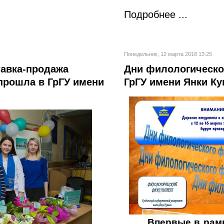
Подробнее ...
Понедельник, 12 марта 2018 13:25
авка-продажа
Дни филологическо
прошла в ГрГУ имени
ГрГУ имени Янки К
Впервые в рамк