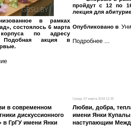
пройдут с 12 по 1
лекция для абитури
анизованное в рамках
Уни
Опубликовано в
ад», состоялось 6 марта
корпуса по адресу
. Подобная акция в
Подробнее ...
рвые.
ние
Среда, 07 марта 2018 12:35
ви в современном
Любви, добра, тепл
тники дискуссионного
имени Янки Купалы
 в ГрГУ имени Янки
наступающим Межд