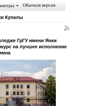
Обычная версия
аметры
ки Купалы
лледже ГрГУ имени Янки
нкурс на лучшее исполнение
имна