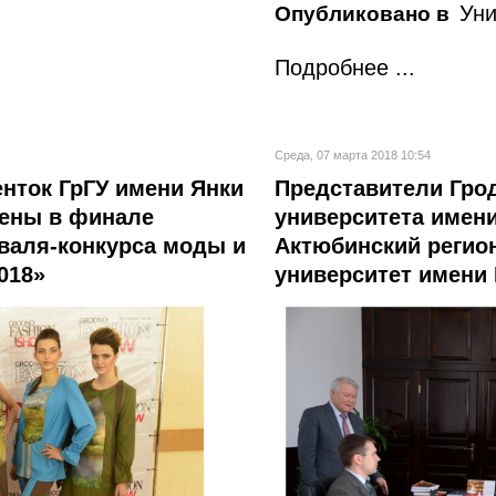
Уни
Опубликовано в
Подробнее ...
Среда, 07 марта 2018 10:54
нток ГрГУ имени Янки
Представители Грод
лены в финале
университета имен
валя-конкурса моды и
Актюбинский регио
018»
университет имени 