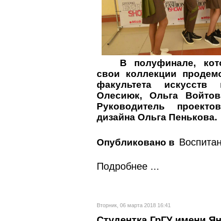
В полуфинале, кот
свои коллекции продемо
факультета искусств
Олесиюк, Ольга Войтов
Руководитель проект
дизайна Ольга Пенькова.
Воспита
Опубликовано в
Подробнее ...
Вторник, 06 марта 2018 16:41
Студентка ГрГУ имени Я