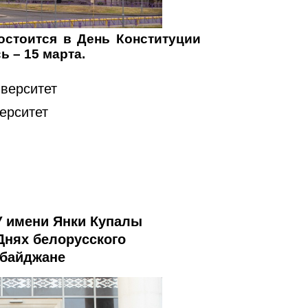
остоится в День Конституции
 – 15 марта.
верситет
ерситет
У имени Янки Купалы
Днях белорусского
рбайджане