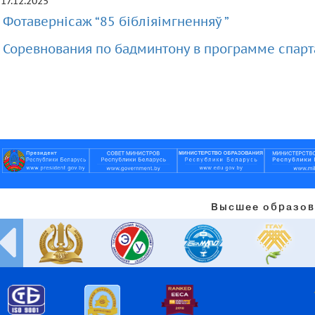
17.12.2025
Фотавернісаж “85 бібліяімгненняў ”
Соревнования по бадминтону в программе спарт
Высшее образов