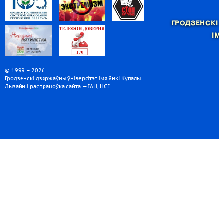
ГРОДЗЕНСКІ
І
© 1999 – 2026
Гродзенскі дзяржаўны ўніверсітэт імя Янкі Купалы
Дызайн і распрацоўка сайта — ІАЦ, ЦСГ