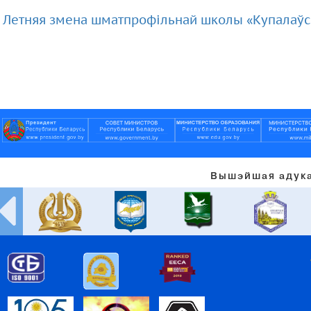
Летняя змена шматпрофільнай школы «Купалаўск
Вышэйшая адука