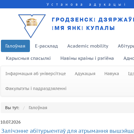
Установа адукацыі
ГРОДЗЕНСКІ ДЗЯРЖАЎ
ІМЯ ЯНКІ КУПАЛЫ
Галоўная
E-расклад
Academic mobility
Абітур
Карысныя спасылкі
Навіны краіны і рэгіёна
Адно
Інфармацыя аб універсітэце
Адукацыя
Навука
Ід
Факультэты і падраздзяленні
Вы тут:
Галоўная
10.07.2026
Залічэнне абітурыентаў для атрымання вышэйша