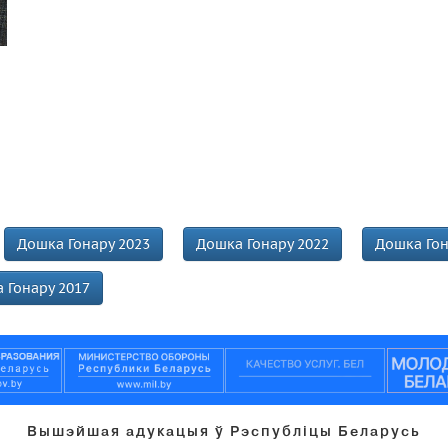
Дошка Гонару 2023
Дошка Гонару 2022
Дошка Гон
 Гонару 2017
Вышэйшая адукацыя ў Рэспубліцы Беларусь