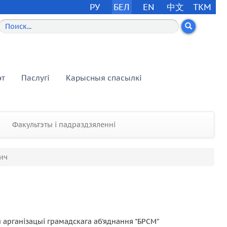
РУ
БЕЛ
EN
中文
TKM
эт
Паслугі
Карысныя спасылкі
Факультэты і падраздзяленні
ич
арганізацыі грамадскага аб'яднання "БРСМ"