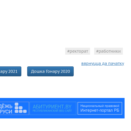
ректорат
работники
вярнуцца да пачатку
ару 2021
Дошка Гонару 2020