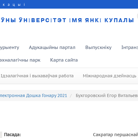
укацыі
ЎНЫ ЎНІВЕРСІТЭТ ІМЯ ЯНКІ КУПАЛЫ
турыенту
Адукацыйны партал
Выпускніку
Інтран
эхналагічны парк
Карта сайта
Ідэалагічная і выхаваўчая работа
Міжнародная дзейнасць
лектронная Дошка Гонару 2021
Бухгоровский Егор Витальев
Пасада:
Сакратар першаснай 