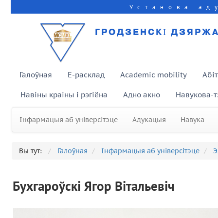
Установа ад
ГРОДЗЕНСКІ ДЗЯРЖА
Галоўная
E-расклад
Academic mobility
Абі
Навіны краіны і рэгіёна
Адно акно
Навукова-т
Інфармацыя аб універсітэце
Адукацыя
Навука
Вы тут:
Галоўная
Інфармацыя аб універсітэце
Э
Бухгароўскі Ягор Вітальевіч