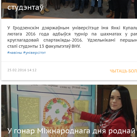
студэнтаў
У Гродзенскім дзяржаўным універсітэце імя Янкі Купал
лютага 2016 года адбыўся турнір па шахматах у ра
круглагадовай спартакіяды-2016. Удзельнікамі першын
сталі студэнты 13 факультэтаў ВНУ.
#навіны
#універсітэт
25.02.2016 14:12
ЧЫТАЦЬ БОЛЕ
У гонар Міжнароднага дня роднай