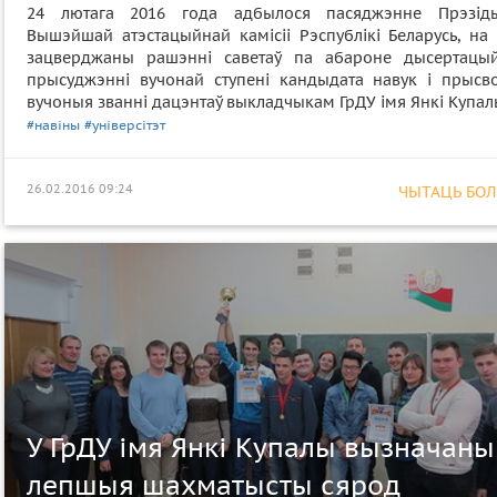
24 лютага 2016 года адбылося пасяджэнне Прэзід
Вышэйшай атэстацыйнай камісіі Рэспублікі Беларусь, на 
зацверджаны рашэнні саветаў па абароне дысертацы
прысуджэнні вучонай ступені кандыдата навук і прысв
вучоныя званні дацэнтаў выкладчыкам ГрДУ імя Янкі Купал
#навіны
#універсітэт
26.02.2016 09:24
ЧЫТАЦЬ БОЛЕ
У ГрДУ імя Янкі Купалы вызначаны
лепшыя шахматысты сярод