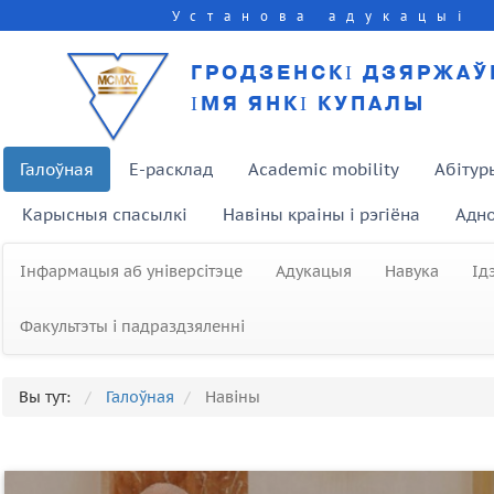
Установа адукацыі
ГРОДЗЕНСКІ ДЗЯРЖАЎ
ІМЯ ЯНКІ КУПАЛЫ
Галоўная
E-расклад
Academic mobility
Абітур
Карысныя спасылкі
Навіны краіны і рэгіёна
Адно
Інфармацыя аб універсітэце
Адукацыя
Навука
Ід
Факультэты і падраздзяленні
Вы тут:
Галоўная
Навіны