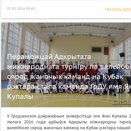
01.03.2016 08:43
ЧЫТАЦЬ БОЛЕ
Пераможцай Адкрытага
мижнароднага турніру па валейбо
сярод жаночых каманд на Кубак
рэктара стала каманда ГрДУ имя Я
Купалы
У Гродзенскім дзяржаўным універсітэце імя Янкі Купалы 
лютага 2016 года адбыўся Адкрыты міжнародны турні
валейболе сярод жаночых каманд на Кубак рэктара нашай 