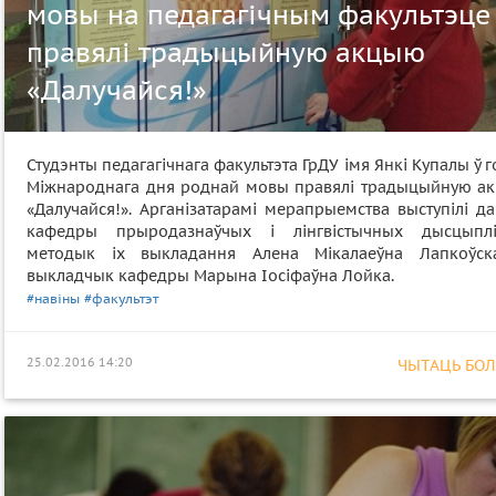
мовы на педагагічным факультэце
правялі традыцыйную акцыю
«Далучайся!»
Студэнты педагагічнага факультэта ГрДУ імя Янкі Купалы ў 
Міжнароднага дня роднай мовы правялі традыцыйную а
«Далучайся!». Арганізатарамі мерапрыемства выступілі д
кафедры прыродазнаўчых і лінгвістычных дысцыпл
методык іх выкладання Алена Мікалаеўна Лапкоўск
выкладчык кафедры Марына Іосіфаўна Лойка.
#навіны
#факультэт
25.02.2016 14:20
ЧЫТАЦЬ БОЛЕ