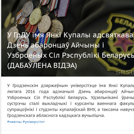
У ГрДУ імя Янкі Купалы адсвяткава
Дзень абаронцаў Айчыны і
Узброеных Сіл Рэспублікі Беларус
(ДАБАЎЛЕНА ВІДЭА)
У Гродзенскім дзяржаўным універсітэце імя Янкі Купал
лютага 2016 года адзначылі Дзень абаронцаў Айчы
Узброеных Сіл Рэспублікі Беларусь. Удзельнікамі ўрачы
сустрэчы сталі выкладчыкі і курсанты ваеннага факульт
супрацоўнікі і студэнты купалаўскай ВНУ, а таксама наву
Гродзенскага абласнога кадэцкага вучылішча.
#навіны
#універсітэт