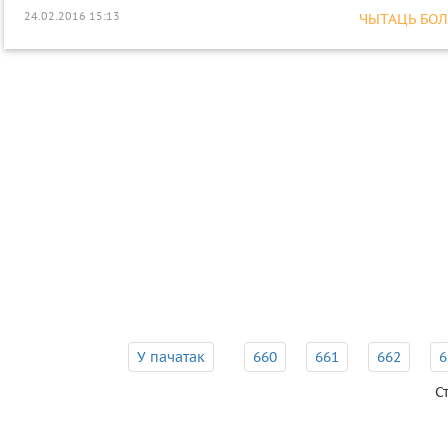
24.02.2016 15:13
ЧЫТАЦЬ БОЛЕ
У пачатак
660
661
662
6
С