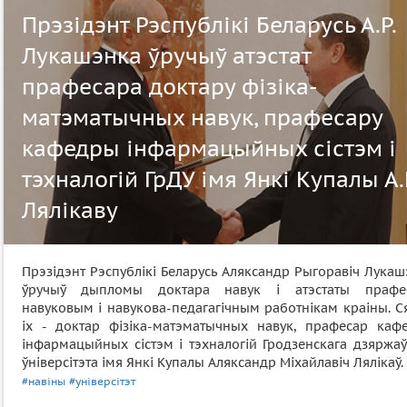
Прэзідэнт Рэспублікі Беларусь А.Р.
Лукашэнка ўручыў атэстат
прафесара доктару фізіка-
матэматычных навук, прафесару
кафедры інфармацыйных сістэм і
тэхналогій ГрДУ імя Янкі Купалы А.
Лялікаву
Прэзідэнт Рэспублікі Беларусь Аляксандр Рыгоравіч Лука
ўручыў дыпломы доктара навук і атэстаты прафе
навуковым і навукова-педагагічным работнікам краіны. С
іх - доктар фізіка-матэматычных навук, прафесар каф
інфармацыйных сістэм і тэхналогій Гродзенскага дзяржаў
ўніверсітэта імя Янкі Купалы Аляксандр Міхайлавіч Лялікаў.
#навіны
#універсітэт