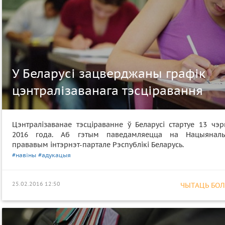
У Беларусі зацверджаны графік
цэнтралізаванага тэсціравання
Цэнтралізаванае тэсціраванне ў Беларусі стартуе 13 чэр
2016 года. Аб гэтым паведамляецца на Нацыянал
прававым інтэрнэт-партале Рэспублікі Беларусь.
#навіны
#адукацыя
25.02.2016 12:50
ЧЫТАЦЬ БОЛЕ