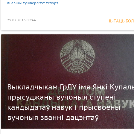
#навіны
#універсітэт
#спорт
29.02.2016 09:44
ЧЫТАЦЬ БОЛЕ
Выкладчыкам ГрДУ імя Янкі Купал
прысуджаны вучоныя ступені
кандыдатаў навук і прысвоены
вучоныя званні дацэнтаў