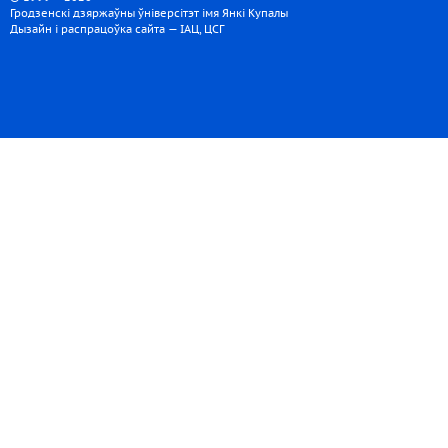
Гродзенскі дзяржаўны ўніверсітэт імя Янкі Купалы
Дызайн і распрацоўка сайта — ІАЦ, ЦСГ