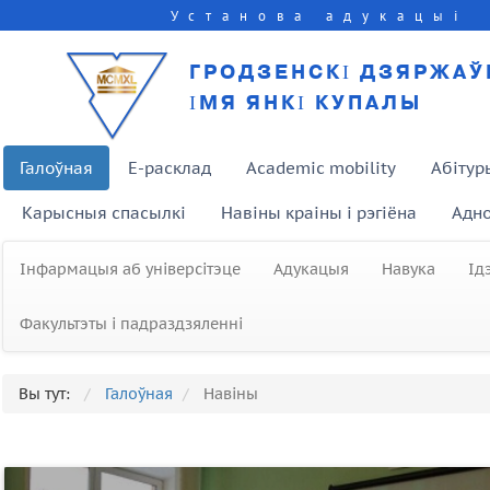
Установа адукацыі
ГРОДЗЕНСКІ ДЗЯРЖАЎ
ІМЯ ЯНКІ КУПАЛЫ
Галоўная
E-расклад
Academic mobility
Абітур
Карысныя спасылкі
Навіны краіны і рэгіёна
Адно
Інфармацыя аб універсітэце
Адукацыя
Навука
Ід
Факультэты і падраздзяленні
Вы тут:
Галоўная
Навіны