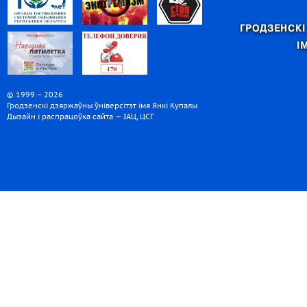
ГРОДЗЕНСКІ
І
© 1999 – 2026
Гродзенскі дзяржаўны ўніверсітэт імя Янкі Купалы
Дызайн і распрацоўка сайта — ІАЦ, ЦСГ