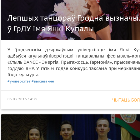
Лепшых танцораў Гродна вызначы
ў ГрДУ імя Янкі Купалы
У Гродзенскім дзяржаўным універсітэце імя Янкі Ку
адбыўся агульнаўніверсітэцкі танцавальны фестываль-кон
«Стыль DANCE - Энергія. Прыгажосць. Гармонія», прысвечан
годдзю ВНУ. У гэтым годзе конкурс таксама прымеркаван
Года культуры.
#універсітэт
#выхаванне
03.03.2016 14:39
ЧЫТАЦЬ БОЛЕ