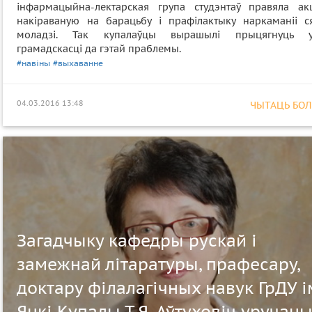
інфармацыйна-лектарская група студэнтаў правяла ак
накіраваную на барацьбу і прафілактыку наркаманіі с
моладзі. Так купалаўцы вырашылі прыцягнуць у
грамадскасці да гэтай праблемы.
#навіны
#выхаванне
04.03.2016 13:48
ЧЫТАЦЬ БОЛЕ
Загадчыку кафедры рускай і
замежнай літаратуры, прафесару,
доктару філалагічных навук ГрДУ і
Янкі Купалы Т.Я. Аўтуховіч уручан