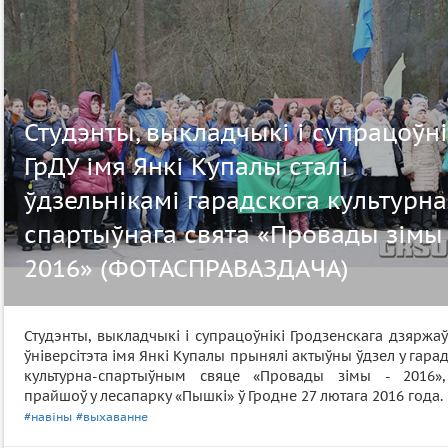
Студэнты, выкладчыкі і супрацоўні
ГрДУ імя Янкі Купалы сталі
ўдзельнікамі гарадскога культурна
спартыўнага свята «Провады зімы 
2016» (ФОТАСПРАВАЗДАЧА)
Студэнты, выкладчыкі і супрацоўнікі Гродзенскага дзяржа
ўніверсітэта імя Янкі Купалы прынялі актыўны ўдзел у гара
культурна-спартыўным свяце «Провады зімы - 2016»,
прайшоў у лесапарку «Пышкі» ў Гродне 27 лютага 2016 года.
#навіны
#выхаванне