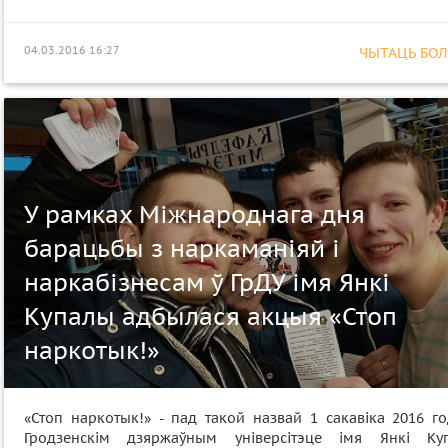
04.03.2016 16:27
ЧЫТАЦЬ БОЛЕ
У рамках Міжнароднага дня
барацьбы з наркаманіяй і
наркабізнесам ў ГрДУ імя Янкі
Купалы адбылася акцыя «Стоп
наркотык!»
«Стоп наркотык!» - пад такой назвай 1 сакавіка 2016 го
Гродзенскім дзяржаўным універсітэце імя Янкі Ку