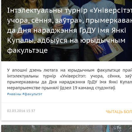
Інтэлектуальны турнір «Універсітэт
учора, сёння, заўтра», прымеркав
да Дня нараджэння ГрДУ імя Янкі
Купалы, адбыўся на юрыдычным
факультэце
У апошні дзень лютага на юрыдычным факультэце пра
інтэлектуальны турнір «Універсітэт: учора, сёння, заўт
прымеркаваны да Дня нараджэння ГрДУ імя Янкі Купал
мерапрыемстве прынялі ўдзел 19 каманд студэнтаў.
#навіны
#факультэт
02.03.2016 15:37
ЧЫТАЦЬ БОЛЕ