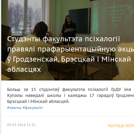
Студэнты факультэта псіхалогіі
правялі прафарыентацыйную акц
ў Гродзенскай, Брэсцкай і Мінскай
абласцях
Больш за 15 студэнтаў факультэта псіхалогіі ГрДУ імя 
Купалы наведалі школы і каледжы 17 гарадоў Гродзенс
Брэсцкай і Мінскай абласцей.
#навіны
#факультэт
05.03.2016 11:51
ЧЫТАЦЬ БОЛЕ