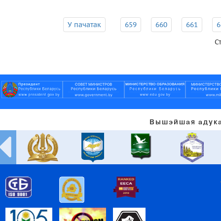
У пачатак
659
660
661
6
С
Вышэйшая адука