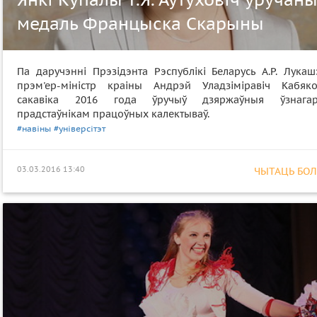
медаль Францыска Скарыны
Па даручэнні Прэзідэнта Рэспублікі Беларусь А.Р. Лукаш
прэм'ер-міністр краіны Андрэй Уладзіміравіч Кабяк
сакавіка 2016 года ўручыў дзяржаўныя ўзнага
прадстаўнікам працоўных калектываў.
#навіны
#універсітэт
03.03.2016 13:40
ЧЫТАЦЬ БОЛЕ