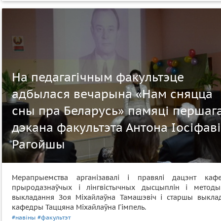
На педагагічным факультэце
адбылася вечарына «Нам сняцца
сны пра Беларусь» памяці першаг
дэкана факультэта Антона Іосіфав
Рагойшы
Мерапрыемства арганізавалі і правялі дацэнт каф
прыродазнаўчых і лінгвістычных дысцыплін і методы
выкладання Зоя Міхайлаўна Тамашэвіч і старшы выкла
кафедры Таццяна Міхайлаўна Гімпель.
#навіны
#факультэт