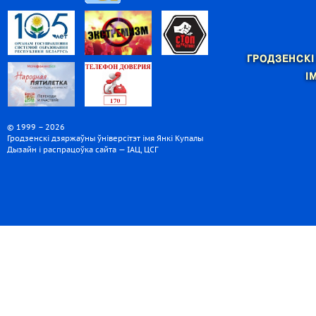
ГРОДЗЕНСКІ
І
© 1999 – 2026
Гродзенскі дзяржаўны ўніверсітэт імя Янкі Купалы
Дызайн і распрацоўка сайта — ІАЦ, ЦСГ