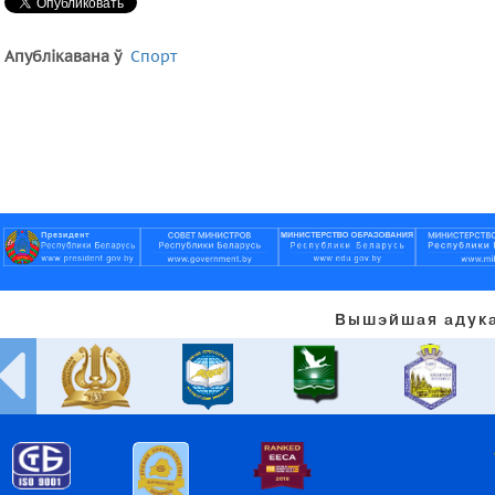
Апублікавана ў
Спорт
Вышэйшая адука