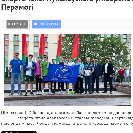
Перамогі
Ціміразева і 17 Верасня, а таксама побач з вядомымі воданапорны
Эстафета стала абавязковым этапам гарадской Спартакія
найлепшым часе. Лепшыя каманды атрымалі кубкі, дыпломы і спе