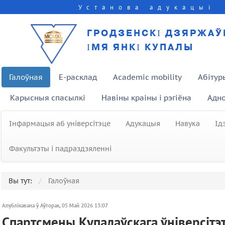
Установа адукацыі
ГРОДЗЕНСКІ ДЗЯРЖАЎ
ІМЯ ЯНКІ КУПАЛЫ
Галоўная
E-расклад
Academic mobility
Абітур
Карысныя спасылкі
Навіны краіны і рэгіёна
Адно
Інфармацыя аб універсітэце
Адукацыя
Навука
Ід
Факультэты і падраздзяленні
Вы тут:
Галоўная
Апублікавана ў Аўторак, 05 Май 2026 13:07
Спартсмены Купалаўскага ўніверсітэт