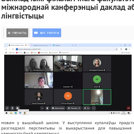
міжнароднай канферэнцыі даклад аб
лінгвістыцы
мовам у вышэйшай школе. У выступленні купалаўцы прадстав
разгледзелі перспектывы іх выкарыстання для павышэння э
камунікатыўнай кампетэнцыі.