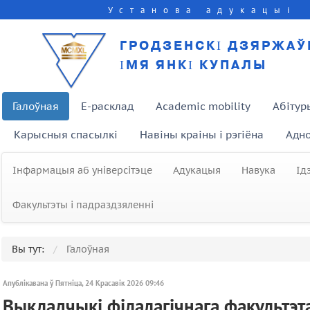
Установа адукацыі
ГРОДЗЕНСКІ ДЗЯРЖАЎ
ІМЯ ЯНКІ КУПАЛЫ
Галоўная
E-расклад
Academic mobility
Абітур
Карысныя спасылкі
Навіны краіны і рэгіёна
Адно
Інфармацыя аб універсітэце
Адукацыя
Навука
Ід
Факультэты і падраздзяленні
Вы тут:
Галоўная
Апублікавана ў Пятніца, 24 Красавік 2026 09:46
Выкладчыкі філалагічнага факультэта