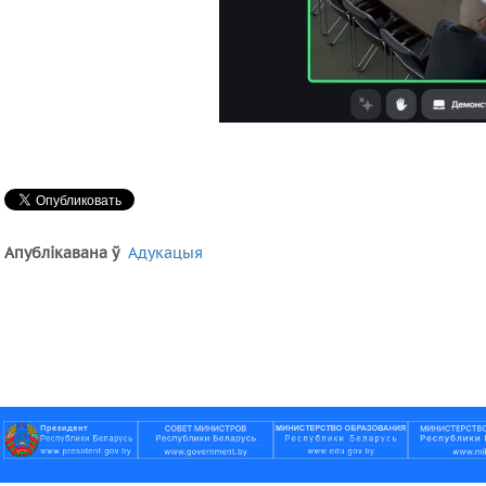
Апублікавана ў
Адукацыя