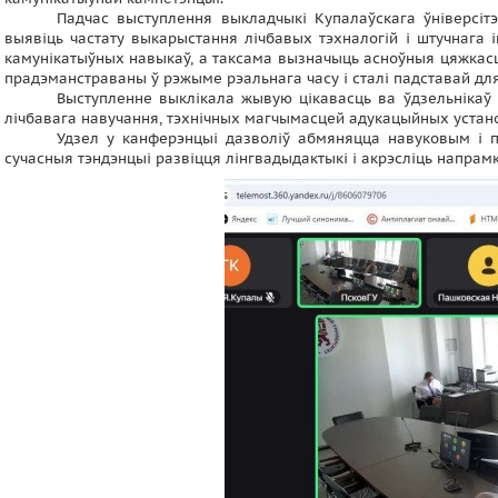
Падчас выступлення выкладчыкі Купалаўскага ўніверсіт
выявіць частату выкарыстання лічбавых тэхналогій і штучнага 
камунікатыўных навыкаў, а таксама вызначыць асноўныя цяжкасці
прадэманстраваны ў рэжыме рэальнага часу і сталі падставай дл
Выступленне выклікала жывую цікавасць ва ўдзельнікаў 
лічбавага навучання, тэхнічных магчымасцей адукацыйных устаноў
Удзел у канферэнцыі дазволіў абмяняцца навуковым і 
сучасныя тэндэнцыі развіцця лінгвадыдактыкі і акрэсліць напрам