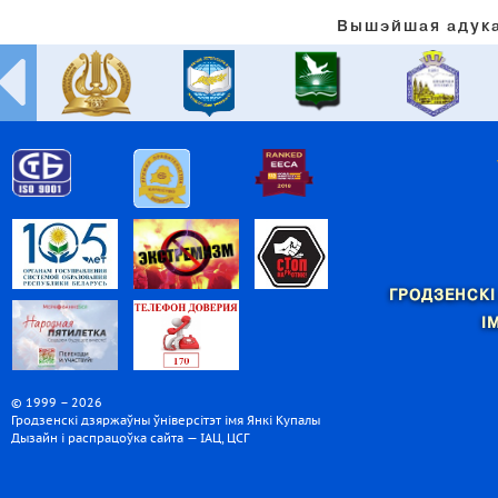
Вышэйшая адука
ГРОДЗЕНСКІ
І
© 1999 – 2026
Гродзенскі дзяржаўны ўніверсітэт імя Янкі Купалы
Дызайн і распрацоўка сайта — ІАЦ, ЦСГ